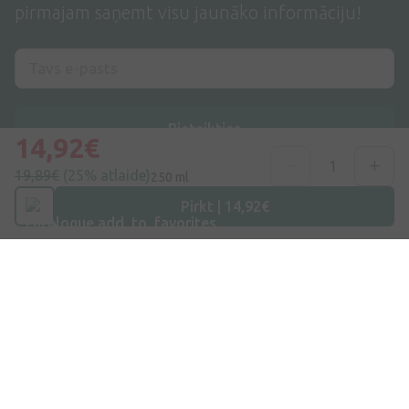
pirmajam saņemt visu jaunāko informāciju!
Pieteikties
14,92€
19,89€
(25% atlaide)
Es piekrītu
privātuma politikai
250 ml
Pirkt | 14,92€
Adrese
Dzirnieku iela 26, Mārupe, LV-2167, Latvija
Telefona numurs
+371 67840809