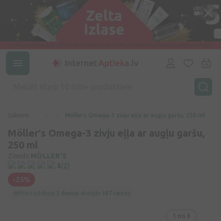
Sākums
...
Möller′s Omega-3 zivju eļļa ar augļu garšu, 250 ml
Möller′s Omega-3 zivju eļļa ar augļu garšu,
250 ml
Zīmols:
MÖLLER'S
5
(2)
-25%
Preci pēdējās
3 dienās
skatījās
187 reizes
1
no 3