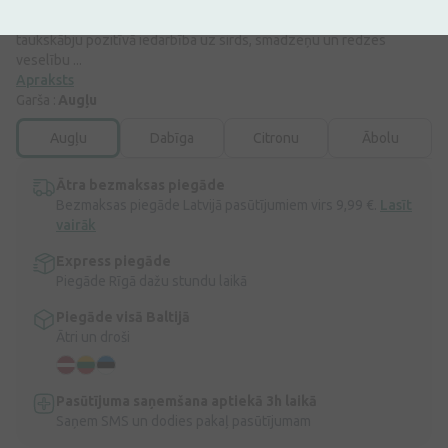
mencu aknām, kas ir dabīgais omega-3 taukskābju (DHS, EPS) un A
un D₃ vitamīnu avots. Ir pierādīta zivju izcelsmes omega-3
taukskābju pozitīvā iedarbība uz sirds, smadzeņu un redzes
veselību ...
Apraksts
Garša :
Augļu
Augļu
Dabīga
Citronu
Ābolu
Ātra bezmaksas piegāde
Bezmaksas piegāde Latvijā pasūtījumiem virs 9,99 €.
Lasīt
vairāk
Express piegāde
Piegāde Rīgā dažu stundu laikā
Piegāde visā Baltijā
Ātri un droši
Pasūtījuma saņemšana aptiekā 3h laikā
Saņem SMS un dodies pakaļ pasūtījumam