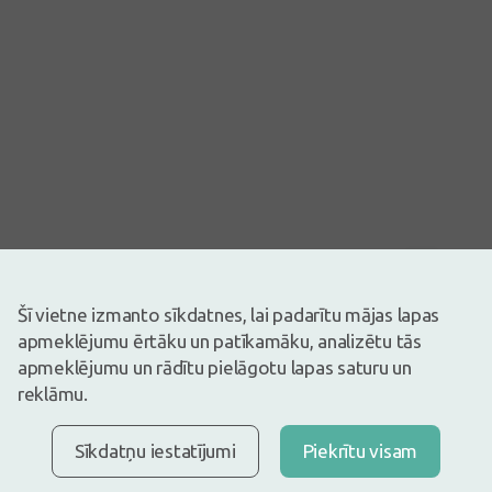
Attēlam ir ilustratīva nozīme
14,92€
Šī vietne izmanto sīkdatnes, lai padarītu mājas lapas
19,89€
(25% atlaide)
apmeklējumu ērtāku un patīkamāku, analizētu tās
30 dienu zemākā: 10,94€ (+37%)
apmeklējumu un rādītu pielāgotu lapas saturu un
Ir noliktavā
Atlicis nedaudz
reklāmu.
Uztura bagātinātājs. Uztura bagātinātājs neaizstāj pilnvērtīgu un
sabalansētu uzturu!
Moller’s Omega-3 zivju eļļa ar augļu garšu, 250 ml. Moller’s zivju
Sīkdatņu iestatījumi
Piekrītu visam
eļļas, kas papildināta ar dabīgu augļu aromātu iegūst no Arktisko