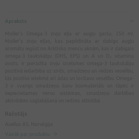
Apraksts
Moller’s Omega-3 zivju eļļa ar augļu garšu, 250 ml.
Moller’s zivju eļļas, kas papildināta ar dabīgu augļu
aromātu iegūst no Arktisko mencu aknām, kas ir dabīgais
omega-3 taukskābju (DHS, EPS) un A un D₃ vitamīnu
avots. Ir pierādīta zivju izcelsmes omega-3 taukskābju
pozitīvā iedarbība uz sirds, smadzeņu un redzes veselību,
tās pozitīvi ietekmē arī ādas un locītavu veselību. Omega-
3 ir svarīgs smadzeņu šūnu būvmateriāls un tāpēc ir
nepieciešamas nervu sistēmas, smadzeņu darbības
aktivitātes saglabāšanā un redzes attīstībā.
Ražotājs
Axellus AS, Norvēģija
Vairāk par produktu