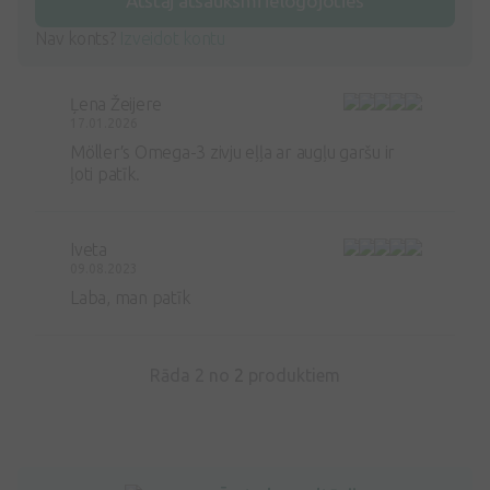
Atstāj atsauksmi ielogojoties
Nav konts?
Izveidot kontu
Ļena Žeijere
17.01.2026
Möller′s Omega-3 zivju eļļa ar augļu garšu ir
ļoti patīk.
Iveta
09.08.2023
Laba, man patīk
Rāda 2 no
2
produktiem