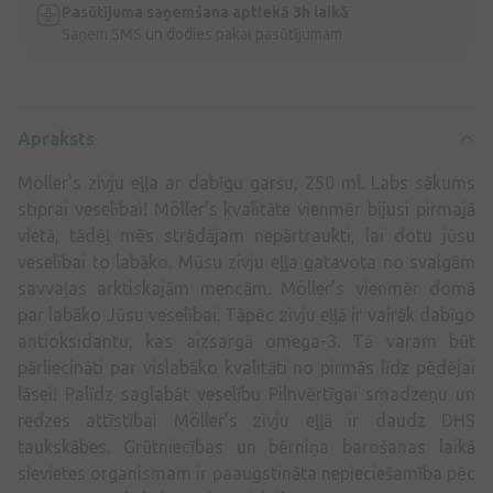
Pasūtījuma saņemšana aptiekā 3h laikā
Saņem SMS un dodies pakaļ pasūtījumam
Apraksts
Moller’s zivju eļļa ar dabīgu garšu, 250 ml. Labs sākums
stiprai veselībai! Möller’s kvalitāte vienmēr bijusi pirmajā
vietā, tādēļ mēs strādājam nepārtraukti, lai dotu jūsu
veselībai to labāko. Mūsu zivju eļļa gatavota no svaigām
savvaļas arktiskajām mencām. Möller’s vienmēr domā
par labāko Jūsu veselībai. Tāpēc zivju eļļā ir vairāk dabīgo
antioksidantu, kas aizsargā omega-3. Tā varam būt
pārliecināti par vislabāko kvalitāti no pirmās līdz pēdējai
lāsei! Palīdz saglabāt veselību Pilnvērtīgai smadzeņu un
redzes attīstībai Möller’s zivju eļļā ir daudz DHS
taukskābes. Grūtniecības un bērniņa barošanas laikā
sievietes organismam ir paaugstināta nepieciešamība pēc