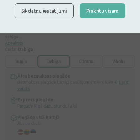
Moller’s zivju eļļa ar dabīgu garšu, 250 ml. Labs sākums stiprai
Sīkdatņu iestatījumi
Piekrītu visam
veselībai! Möller’s kvalitāte vienmēr bijusi pirmajā vietā, tādēļ mēs
strādājam nepārtraukti, lai dotu jūsu veselībai to labāko. Mūsu zivju
eļļa gatavota no svaigām savvaļas arktiskajām mencām. Möller’s
vienmēr domā par labāko Jūsu veselībai. Tāpēc zivju eļļā ir vairāk
dabīgo ...
Apraksts
Garša :
Dabīga
Augļu
Dabīga
Citronu
Ābolu
Ātra bezmaksas piegāde
Bezmaksas piegāde Latvijā pasūtījumiem virs 9,99 €.
Lasīt
vairāk
Express piegāde
Piegāde Rīgā dažu stundu laikā
Piegāde visā Baltijā
Ātri un droši