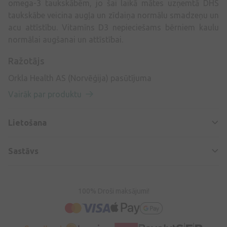
omega-3 taukskābēm, jo šai laikā mātes uzņemtā DHS
taukskābe veicina augļa un zīdaiņa normālu smadzeņu un
acu attīstību. Vitamīns D3 nepieciešams bērniem kaulu
normālai augšanai un attīstībai.
Ražotājs
Orkla Health AS (Norvēģija) pasūtījuma
Vairāk par produktu
Lietošana
Sastāvs
100% Droši maksājumi!