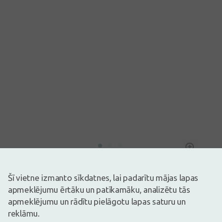
Attēlam ir ilustratīva nozīme
9,89€
17,99€
(45% atlaide)
Šī vietne izmanto sīkdatnes, lai padarītu mājas lapas
30 dienu zemākā: 14,39€ (-32%)
apmeklējumu ērtāku un patīkamāku, analizētu tās
Ir noliktavā
Atlicis nedaudz
apmeklējumu un rādītu pielāgotu lapas saturu un
Uztura bagātinātājs. Uztura bagātinātājs neaizstāj pilnvērtīgu un
reklāmu.
sabalansētu uzturu!