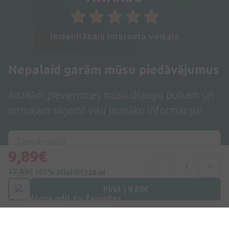
Iecienītākais interneta veikals
Nepalaid garām mūsu piedāvājumus
Aicinām pievienoties mūsu draugu pulkam un
pirmajam saņemt visu jaunāko informāciju!
9,89€
17,99€
(45% atlaide)
250 ml
Pieteikties
Pirkt | 9,89€
Es piekrītu
privātuma politikai