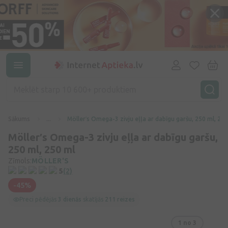
Sākums
...
Möller′s Omega-3 zivju eļļa ar dabīgu garšu, 250 ml, 25
Möller′s Omega-3 zivju eļļa ar dabīgu garšu,
250 ml, 250 ml
Zīmols:
MÖLLER'S
5
(2)
-45%
Preci pēdējās
3 dienās
skatījās
211 reizes
1
no 3