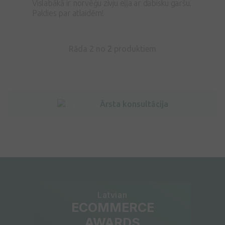
Vislabākā ir norvēģu zivju eļļa ar dabisku garšu.
Paldies par atlaidēm!
Rāda 2 no
2
produktiem
Ārsta konsultācija
Latvian
ECOMMERCE
AWARDS