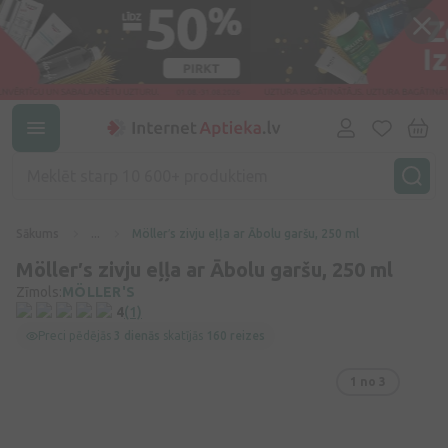
Sākums
...
Möller′s zivju eļļa ar Ābolu garšu, 250 ml
Möller′s zivju eļļa ar Ābolu garšu, 250 ml
Zīmols:
MÖLLER'S
4
(1)
Preci pēdējās
3 dienās
skatījās
160 reizes
1
no 3