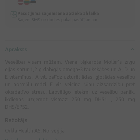
Pasūtījuma saņemšana aptiekā 3h laikā
Saņem SMS un dodies pakaļ pasūtījumam
Apraksts
Veselībai visam mūžam. Viena tējkarote Möller’s zivju
eļļas satur 1,2 g dabīgās omega-3 taukskābes un A, D un
E vitamīnus. A vit. palīdz uzturēt ādas, gļotādas veselību
un normālu redzi. E vit. veicina šūnu aizsardzību pret
oksidatīvo stresu. Labvēlīgo ietekmi uz veselību panāk,
ikdienas uzņemot vismaz: 250 mg DHS1 , 250 mg
DHS/EPS2.
Ražotājs
Orkla Health AS. Norvēģija