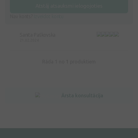
Atstāj atsauksmi ielogojoties
Nav konts?
Izveidot kontu
Sanita Paškovska
21.02.2024
Rāda 1 no
1
produktiem
Ārsta konsultācija