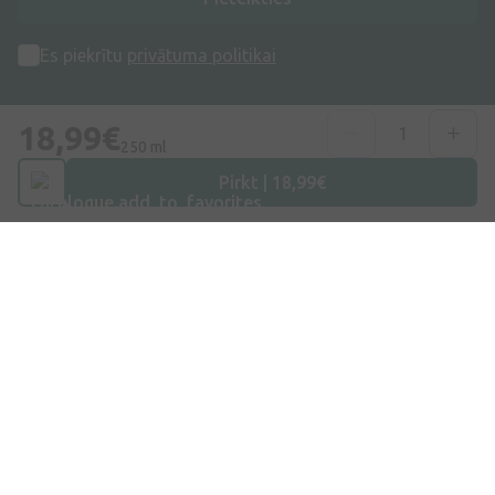
Es piekrītu
privātuma politikai
18,99€
250 ml
Pirkt | 18,99€
Adrese
Dzirnieku iela 26, Mārupe, LV-2167, Latvija
Telefona numurs
+371 67840809
E-pasts
info@internetaptieka.lv
Darba laiks
Darba dienās: 8:30 – 17:00