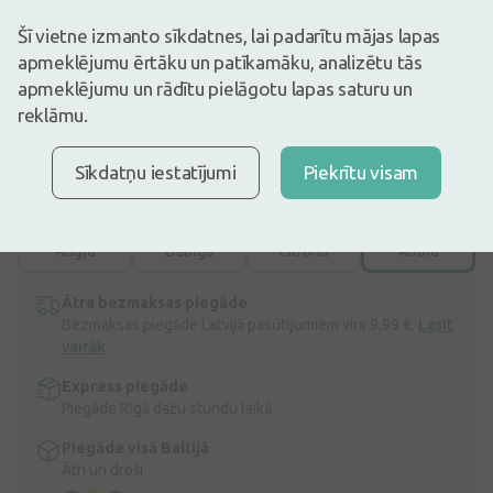
18,99€
Šī vietne izmanto sīkdatnes, lai padarītu mājas lapas
apmeklējumu ērtāku un patīkamāku, analizētu tās
Ir noliktavā
Atlicis nedaudz
apmeklējumu un rādītu pielāgotu lapas saturu un
Imunitātei. Smadzeņu darbībai. Sirds veselībai. D3 vitamīns veicina
reklāmu.
normālu imūnsistēmas darbību. DHS palīdz uzturēt normālu
smadzeņu darbību. Omega-3 taukskābes DHS un EPS veicina
normālu sirds darbību.
Sīkdatņu iestatījumi
Piekrītu visam
Apraksts
Garša :
Ābolu
Augļu
Dabīga
Citronu
Ābolu
Ātra bezmaksas piegāde
Bezmaksas piegāde Latvijā pasūtījumiem virs 9,99 €.
Lasīt
vairāk
Express piegāde
Piegāde Rīgā dažu stundu laikā
Piegāde visā Baltijā
Ātri un droši