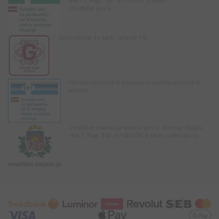
iela 15, Rīga. Tālr: 67078424. E-pasts:
info@zva.gov.lv
Ģimenēm ar 3+ karti - atlaide 5%
Pārtikas Veterinārā dienesta licencēta veterinārā
aptieka
Veselības inspekcija www.vi.gov.lv. Adrese: Klijānu
iela 7, Rīga. Tālr: 67081600. E-pasts:
vi@vi.gov.lv