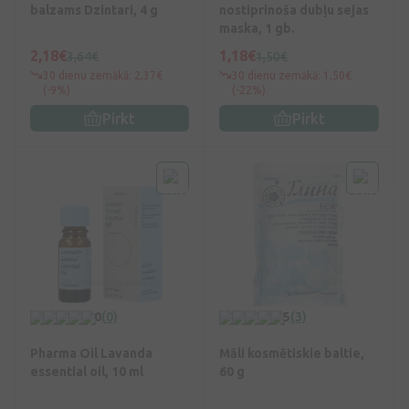
balzams Dzintari, 4 g
nostiprinoša dubļu sejas
maska, 1 gb.
2,18€
1,18€
3,64€
1,50€
30 dienu zemākā: 2,37€
30 dienu zemākā: 1,50€
(-9%)
(-22%)
Pirkt
Pirkt
0
(0)
5
(3)
Pharma Oil Lavanda
Māli kosmētiskie baltie,
essential oil, 10 ml
60 g