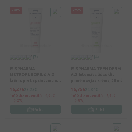
-30%
-25%
5
(7)
5
(4)
ISISPHARMA
ISISPHARMA TEEN DERM
METRORUBORIL® A.Z
A.Z Intensīvs līdzeklis
krēms pret apsārtumu ar
pinnēm sejas krēms, 30 ml
15% azelaīnskābi, 30 ml
16,27€
16,75€
23,25€
22,34€
30 dienu zemākā: 16,04€
30 dienu zemākā: 15,64€
(+2%)
(+8%)
Pirkt
Pirkt