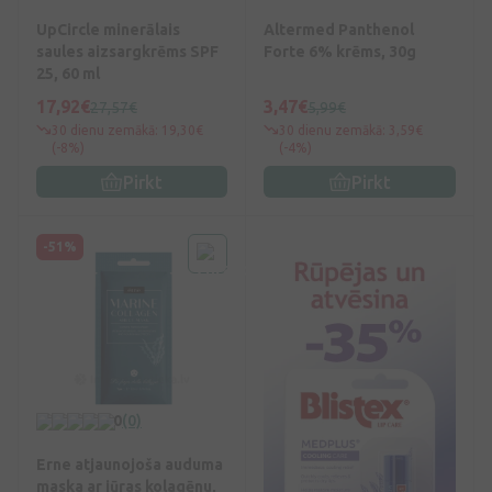
UpCircle minerālais
Altermed Panthenol
saules aizsargkrēms SPF
Forte 6% krēms, 30g
25, 60 ml
17,92€
3,47€
27,57€
5,99€
30 dienu zemākā: 19,30€
30 dienu zemākā: 3,59€
(-8%)
(-4%)
Pirkt
Pirkt
-51%
0
(0)
Erne atjaunojoša auduma
maska ar jūras kolagēnu,