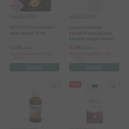
5
(2)
5
(2)
PAX MOLY Real Retinol
Lactacyd Pharma
sejas maska, 25 ml
Sensitive mazgāšanās
līdzeklis jutīgai intīmai
zonai, 250 ml
1,27€
7,23€
1,69€
13,39€
30 dienu zemākā: 1,12€
30 dienu zemākā: 7,36€
(+14%)
(-2%)
Pirkt
Pirkt
-15%