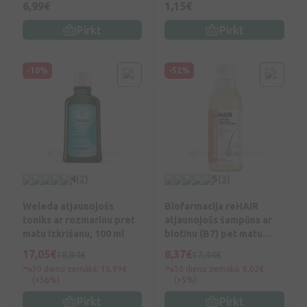
6,99€
1,15€
Pirkt
Pirkt
-10%
-52%
4
(2)
5
(3)
Weleda atjaunojošs
Biofarmacija reHAIR
toniks ar rozmarīnu pret
atjaunojošs šampūns ar
matu izkrišanu, 100 ml
biotīnu (B7) pet matu
izkrišanu, 250 ml
17,05€
8,37€
18,94€
17,44€
30 dienu zemākā: 10,99€
30 dienu zemākā: 8,02€
(+56%)
(+5%)
Pirkt
Pirkt