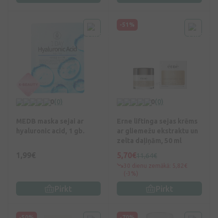
-51%
0
(0)
0
(0)
MEDB maska sejai ar
Erne liftinga sejas krēms
hyaluronic acid, 1 gb.
ar gliemežu ekstraktu un
zelta daļiņām, 50 ml
1,99€
5,70€
11,64€
30 dienu zemākā: 5,82€
(-3%)
Pirkt
Pirkt
-50%
-70%