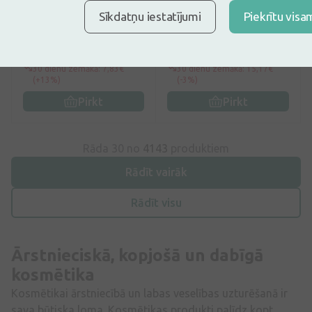
Sudocrem Multi Expert
ISISPHARMA RUBORIL®
Sīkdatņu iestatījumi
Piekrītu visa
krēms, 125 g
Expert M krēmgels pret
apsārtumu, 40 ml
8,81€
14,72€
9,79€
22,64€
30 dienu zemākā: 7,83€
30 dienu zemākā: 15,17€
(+13%)
(-3%)
Pirkt
Pirkt
Rāda 30 no
4143
produktiem
Rādīt vairāk
Rādīt visu
Ārstnieciskā, kopjošā un dabīgā
kosmētika
Kosmētikai ārstniecībā un labas veselības uzturēšanā ir
sava būtiska loma. Kosmētikas produkti palīdz kopt