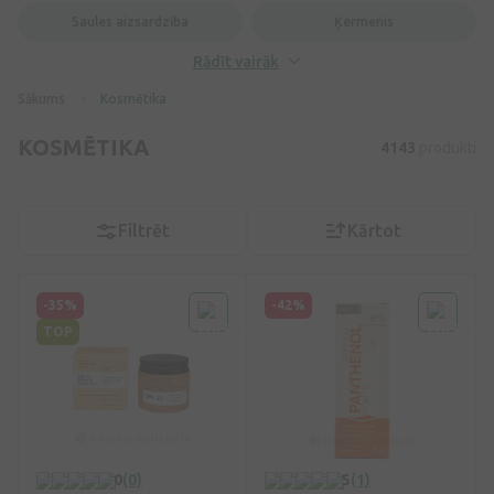
Saules aizsardzība
Ķermenis
Rādīt vairāk
Sākums
Kosmētika
KOSMĒTIKA
4143
produkti
Filtrēt
Kārtot
-35%
-42%
TOP
0
(0)
5
(1)