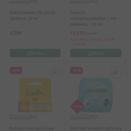
0
(0)
5
(3)
Salicilskābes 2% spirta
Sebotic
šķīdums, 30 ml
Ciclopiroxolamine 1.5%
šampūns, 125 ml
2,79€
13,97€
16,44€
30 dienu zemākā: 16,44€
(-16%)
Pirkt
Pirkt
-40%
-21%
0
(0)
0
(0)
Dzintars barojošs lūpu
SEE SEE Intensīvi attīroša