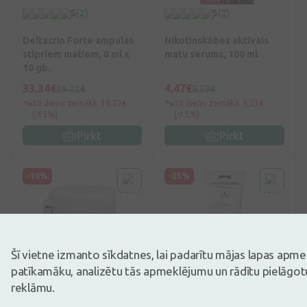
5
(2)
5
(2)
Deltacrin Forte ampulas
Nikotinskābes aktīvais
stipriem matiem, 8 ml x
matu serums, 100 ml
10 gb.
33,34€
4,47€
39,22€
5,59€
30 dienu zemākā: 39,22€
30 dienu zemākā: 5,23€
(-15%)
(-15%)
Pirkt
Pirkt
-10%
-35%
Šī vietne izmanto sīkdatnes, lai padarītu mājas lapas apm
patīkamāku, analizētu tās apmeklējumu un rādītu pielāgotu
no 49€
5
(1)
5
(3)
reklāmu.