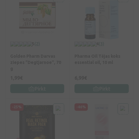
5
(2)
4
(3)
Golden Pharm Darvas
Pharma Oil Tējas koks
ziepes "Degtjarnoe", 70
essential oil, 10 ml
g
1,99€
6,99€
Pirkt
Pirkt
-25%
-46%