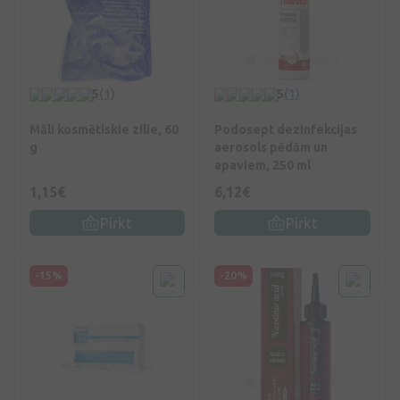
5
(1)
5
(1)
Māli kosmētiskie zilie, 60
Podosept dezinfekcijas
g
aerosols pēdām un
apaviem, 250 ml
1,15€
6,12€
Pirkt
Pirkt
-15%
-20%