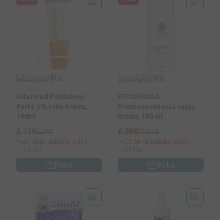
5
(4)
4
(4)
Altermed Panthenol
FITODROGA
Forte 2% roku krēms,
Pretnovecošanās sejas
100ml
krēms, 100 ml
3,12€
6,88€
6,25€
22,94€
30 dienu zemākā: 6,25€
30 dienu zemākā: 8,03€
(-51%)
(-15%)
Pirkt
Pirkt