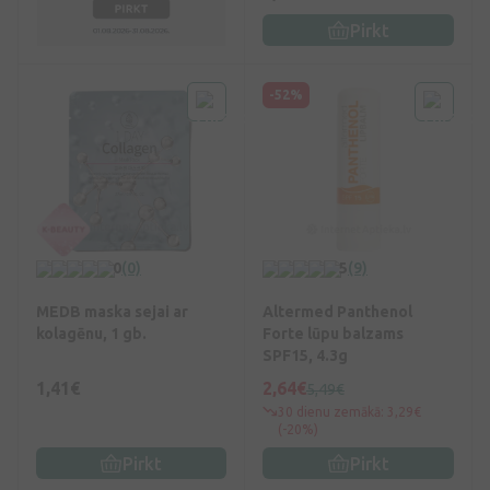
Pirkt
-52%
0
(0)
5
(9)
MEDB maska sejai ar
Altermed Panthenol
kolagēnu, 1 gb.
Forte lūpu balzams
SPF15, 4.3g
1,41€
2,64€
5,49€
30 dienu zemākā: 3,29€
(-20%)
Pirkt
Pirkt