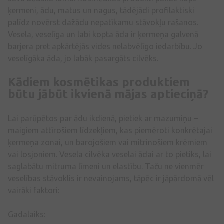
ķermeni, ādu, matus un nagus, tādējādi profilaktiski
palīdz novērst dažādu nepatīkamu stāvokļu rašanos.
Vesela, veselīga un labi kopta āda ir ķermeņa galvenā
barjera pret apkārtējās vides nelabvēlīgo iedarbību. Jo
veselīgāka āda, jo labāk pasargāts cilvēks.
Kādiem kosmētikas produktiem
būtu jābūt ikvienā mājas aptieciņā?
Lai parūpētos par ādu ikdienā, pietiek ar mazumiņu –
maigiem attīrošiem līdzekļiem, kas piemēroti konkrētajai
ķermeņa zonai, un barojošiem vai mitrinošiem krēmiem
vai losjoniem. Vesela cilvēka veselai ādai ar to pietiks, lai
saglabātu mitruma līmeni un elastību. Taču ne vienmēr
veselības stāvoklis ir nevainojams, tāpēc ir jāpārdomā vēl
vairāki faktori:
Gadalaiks: