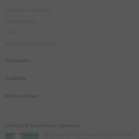
Jautājumi un atbildes
Dāvanu kartes
Zīmoli
Medikamentu piegāde
Uzņēmums
Kvalitāte
Mūsu partneri
Contact & Regulatory Agencies
Zāļu Valsts aģentūra www.zva.gov.lv Adrese: Jersikas