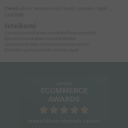
Ziemā
ādai ir tendence kļūt daudz sausākai, tāpēc ...
Lasīt tālāk
Ieteikumi
Dzintars kosmētika
Matu kosmētika
Filorga kosmētika
Korejas kosmētika
Babe kosmētika
Biotīns
Šampūns pret matu izkrišanu
Gremošanas enzīmi
Elektrolīti sportistiem
Wella ultimate repair
Latvian
ECOMMERCE
AWARDS
Iecienītākais interneta veikals