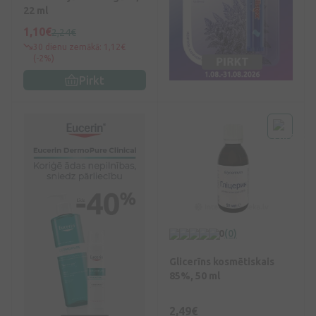
22 ml
1,10€
2,24€
30 dienu zemākā: 1,12€
(-2%)
Pirkt
0
(0)
Glicerīns kosmētiskais
85%, 50 ml
2,49€