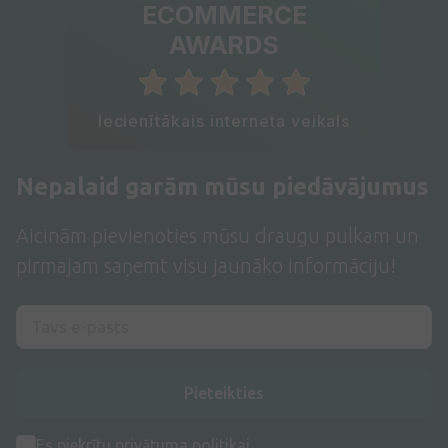
ECOMMERCE
AWARDS
Iecienītākais interneta veikals
Nepalaid garām mūsu piedāvājumus
Aicinām pievienoties mūsu draugu pulkam un
pirmajam saņemt visu jaunāko informāciju!
Pieteikties
Es piekrītu
privātuma politikai