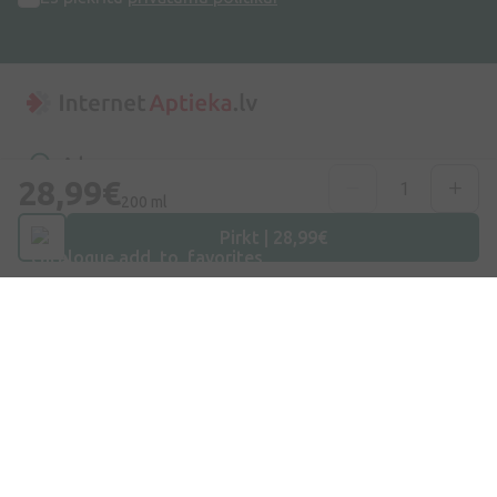
Adrese
28,99€
Dzirnieku iela 26, Mārupe, LV-2167, Latvija
200 ml
Pirkt | 28,99€
Telefona numurs
+371 67840809
E-pasts
info@internetaptieka.lv
Darba laiks
Darba dienās: 8:30 – 17:00