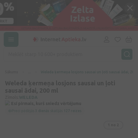
Sākums
...
Weleda ķermeņa losjons sausai un ļoti sausai ādai, 200
Weleda ķermeņa losjons sausai un ļoti
sausai ādai, 200 ml
Zīmols:
WELEDA
Esi pirmais, kurš sniedz vērtējumu
Preci pēdējās
3 dienās
skatījās
127 reizes
1
no 2