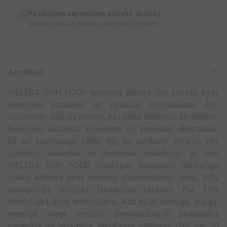
Pasūtījuma saņemšana aptiekā 3h laikā
Saņem SMS un dodies pakaļ pasūtījumam
Apraksts
WELEDA SKIN FOOD ķermeņa pieniņš ļoti sausas ādas
intensīvai kopšanai un ilgstošai mitrināšanai. Ātri
uzsūcoties ādā, šis pieniņš, kas satur dabiskus atraitnītes,
bioloģiski audzētas kliņģerītes un kumelītes ekstraktus,
kā arī saulespuķu sēklu eļļu un patīkami smaržo pēc
apelsīna, lavandas un benzoīna, iedarbojas ar visu
WELEDA SKIN FOOD kolekcijas sastāviem raksturīgo
spēku. Aktivizē ādas dabisko atjaunināšanās spēju. 93%
apstiprināja tūlītējas labsajūtas rašanos. Par 57%
intensīvāka ādas mitrināšana. Āda kļūst elastīga, maiga,
veselīga. Viegli uzsūcas. Dermatoloģiski pārbaudīta
panesība un iedarbība. lietošanas pētījuma dati par 30