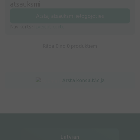
atsauksmi
Atstāj atsauksmi ielogojoties
Nav konts?
Izveidot kontu
Rāda 0 no
0
produktiem
Ārsta konsultācija
Latvian