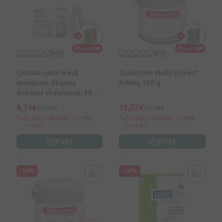
no 49€
no 49€
5
(6)
0
(0)
Otosan nasal wash
Sudocrem Multi-Expert
maisījums deguna
krēms, 250 g
dobuma skalošanai, 30
paciņas
9,74€
12,57€
12,99€
14,79€
30 dienu zemākā: 11,99€
30 dienu zemākā: 11,09€
(-19%)
(+14%)
Pirkt
Pirkt
-10%
-20%