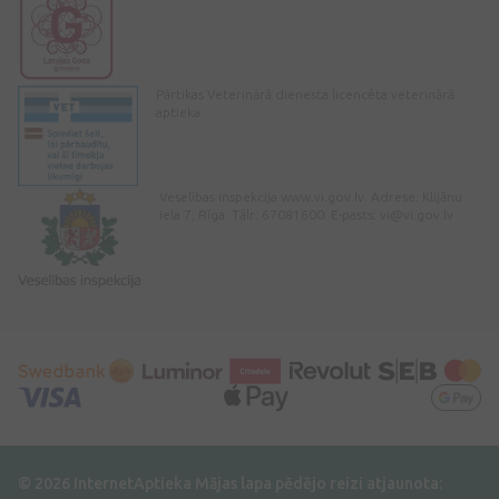
Pārtikas Veterinārā dienesta licencēta veterinārā
aptieka
Veselības inspekcija www.vi.gov.lv. Adrese: Klijānu
iela 7, Rīga. Tālr: 67081600. E-pasts:
vi@vi.gov.lv
© 2026 InternetAptieka
Mājas lapa pēdējo reizi atjaunota: