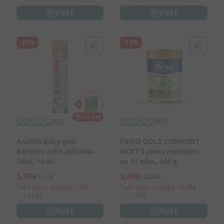
Pirkt
Pirkt
-20%
-10%
no 49€
0
(0)
4
(1)
Anaftin Baby gels
FRISO GOLD COMFORT
bērniem zobu šķilšanās
NEXT 3 piena maisījums
laikā, 10 ml
no 12 mēn., 400 g
5,95€
9,89€
7,44€
10,99€
30 dienu zemākā: 7,44€
30 dienu zemākā: 10,99€
(-21%)
(-11%)
Pirkt
Pirkt