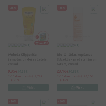
-35%
-25%
no 49€
5
(1)
5
(1)
Weleda Kliņģerīšu
Bio-Oil ādas kopšanas
šampūns un dušas želeja,
līdzeklis - pret strijām un
200 ml
rētām, 200 ml
9,35€
23,16€
14,39€
30,88€
30 dienu zemākā: 7,77€
30 dienu zemākā: 20,07€
(+21%)
(+16%)
Pirkt
Pirkt
-40%
-20%