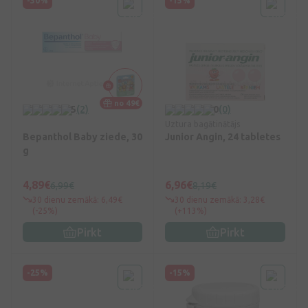
-30%
-15%
no 49€
5
(2)
0
(0)
Uztura bagātinātājs
Bepanthol Baby ziede, 30
Junior Angin, 24 tabletes
g
4,89€
6,96€
6,99€
8,19€
30 dienu zemākā: 6,49€
30 dienu zemākā: 3,28€
(-25%)
(+113%)
Pirkt
Pirkt
-25%
-15%