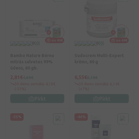
no 49€
no 49€
0
(0)
0
(0)
Bambo Nature Bērnu
Sudocrem Multi-Expert
mitrās salvetes 99%
krēms, 60 g
ūdens, 60 gb.
2,81€
6,55€
4,69€
8,19€
30 dienu zemākā: 4,18€
30 dienu zemākā: 6,14€
(-33%)
(+7%)
Pirkt
Pirkt
-55%
-46%