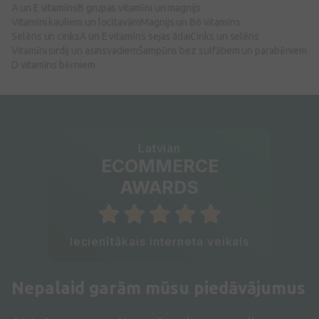
A un E vitamīns
B grupas vitamīni un magnijs
Vitamīni kauliem un locītavām
Magnijs un B6 vitamīns
Selēns un cinks
A un E vitamīns sejas ādai
Cinks un selēns
Vitamīni sirdij un asinsvadiem
Šampūns bez sulfātiem un parabēniem
D vitamīns bērniem
Latvian
ECOMMERCE
AWARDS
Iecienītākais interneta veikals
Nepalaid garām mūsu piedāvājumus