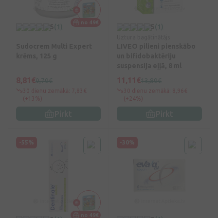
no 49€
5
(1)
5
(1)
Uztura bagātinātājs
Sudocrem Multi Expert
LIVEO pilieni pienskābo
krēms, 125 g
un bifidobaktēriju
suspensija eļļā, 8 ml
8,81€
11,11€
9,79€
13,89€
30 dienu zemākā: 7,83€
30 dienu zemākā: 8,96€
(+13%)
(+24%)
Pirkt
Pirkt
-55%
-30%
no 49€