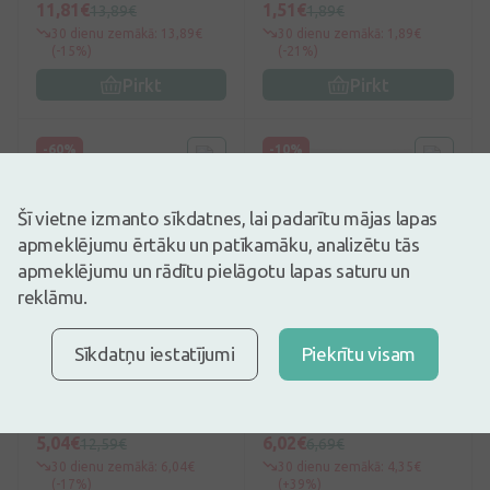
11,81€
1,51€
13,89€
1,89€
30 dienu zemākā: 13,89€
30 dienu zemākā: 1,89€
(-15%)
(-21%)
Pirkt
Pirkt
-60%
-10%
Šī vietne izmanto sīkdatnes, lai padarītu mājas lapas
apmeklējumu ērtāku un patīkamāku, analizētu tās
apmeklējumu un rādītu pielāgotu lapas saturu un
reklāmu.
no 49€
no 49€
0
(0)
0
(0)
Sīkdatņu iestatījumi
Piekrītu visam
Natēja Pūderis Bērniem
Silvanols Rinoquick
ar Likopodiju un
Aroma plāksteri, 5 gb.
Alantoīnu, 100 g
5,04€
6,02€
12,59€
6,69€
30 dienu zemākā: 6,04€
30 dienu zemākā: 4,35€
(-17%)
(+39%)