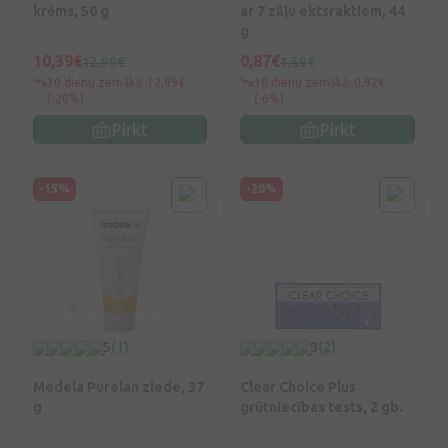
krēms, 50 g
ar 7 zāļu ektsraktiem, 44
g
10,39€
0,87€
12,99€
1,59€
30 dienu zemākā: 12,89€
30 dienu zemākā: 0,92€
(-20%)
(-6%)
Pirkt
Pirkt
-15%
-20%
5
(1)
3
(2)
Medela Purelan ziede, 37
Clear Choice Plus
g
grūtniecības tests, 2 gb.