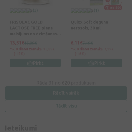
no 49€
5
(3)
5
(1)
FRISOLAC GOLD
Quixx Soft deguna
LACTOSE FREE piena
aerosols, 30 ml
maisījums no dzimšanas,
400 g
13,51€
6,11€
15,89€
7,19€
30 dienu zemākā: 15,89€
30 dienu zemākā: 7,19€
(-15%)
(-16%)
Pirkt
Pirkt
Rāda 31 no
620
produktiem
Rādīt vairāk
Rādīt visu
Ieteikumi