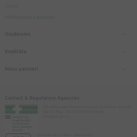
Zīmoli
Medikamentu piegāde
Uzņēmums
Kvalitāte
Mūsu partneri
Contact & Regulatory Agencies
Zāļu Valsts aģentūra www.zva.gov.lv Adrese: Jersikas
iela 15, Rīga. Tālr: 67078424. E-pasts:
info@zva.gov.lv
Ģimenēm ar 3+ karti - atlaide 5%