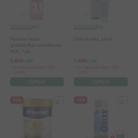
0
(0)
5
(1)
Testera Tests
Cinka krēms, 24 ml
grūtniecības noteikšanai
HCG, 1 gb.
0,85€
1,88€
1,89€
3,49€
30 dienu zemākā: 1,89€
30 dienu zemākā: 1,92€
(-56%)
(-3%)
Pirkt
Pirkt
-15%
-15%