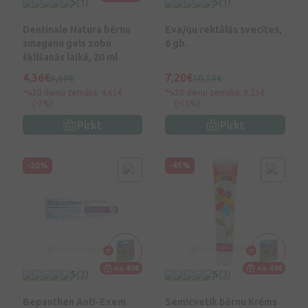
5
(1)
5
(1)
Dentinale Natura bērnu
Eva/qu rektālās svecītes,
smaganu gels zobu
6 gb.
šķilšanās laikā, 20 ml
4,36€
7,20€
9,69€
10,29€
30 dienu zemākā: 4,65€
30 dienu zemākā: 8,23€
(-7%)
(-13%)
Pirkt
Pirkt
-20%
-45%
no 49€
no 49€
5
(3)
5
(3)
Bepanthen Anti-Exem
Semicvetik bērnu Krēms