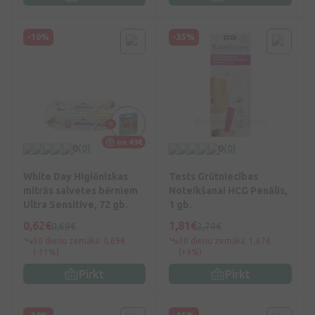
-10%
-35%
no 49€
0
(0)
0
(0)
White Day Higiēniskas
Tests Grūtniecības
mitrās salvetes bērniem
Noteikšanai HCG Penālis,
Ultra Sensitive, 72 gb.
1 gb.
0,62€
1,81€
0,69€
2,79€
30 dienu zemākā: 0,69€
30 dienu zemākā: 1,67€
(-11%)
(+9%)
Pirkt
Pirkt