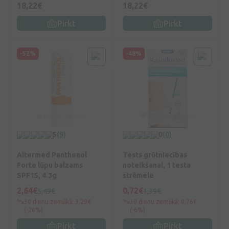
18,22€
18,22€
Pirkt
Pirkt
-52%
-48%
5
(9)
0
(0)
Altermed Panthenol
Tests grūtniecības
Forte lūpu balzams
noteikšanai, 1 testa
SPF15, 4.3g
strēmele
2,64€
0,72€
5,49€
1,39€
30 dienu zemākā: 3,29€
30 dienu zemākā: 0,76€
(-20%)
(-6%)
Pirkt
Pirkt