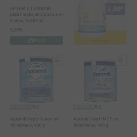
APTAMIL 1 Gatavais
piena maisījums pudelē 0-
6 mēn., 2x200 ml
3,39€
Pirkt
5
(2)
0
(0)
Aptamil Pepti Syneo no
Aptamil Pepti MCT no
dzimšanas, 400 g
dzimšanas, 400 g