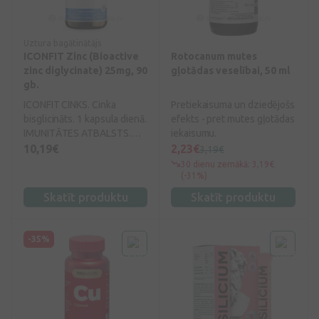
slimo ar akūtām vai hroniskā
recidivējošām urīnceļu
infekcijām, dzērveņu
Uztura bagātinātājs
ICONFIT Zinc (Bioactive
ekstrakta lietošanai ir
Rotocanum mutes
zinc diglycinate) 25mg, 90
milzīga nozīme. Ir pierādīts,
gļotādas veselībai, 50 ml
gb.
ka lietojot dzērveņu
ekstraktu, antibiotiku
ICONFIT CINKS. Cinka
Pretiekaisuma un dziedējošs
lietošanas biežums
bisglicināts. 1 kapsula dienā.
efekts - pret mutes gļotādas
samazinās uz pusi. Lietojot
IMUNITĀTES ATBALSTS.
iekaisumu.
tik daudz antociānu, cik
Uztura bagātinātājs. Cinks
10,19€
2,23€
3,19€
satur viens litrs dzērveņu,
veicina normālu
30 dienu zemākā: 3,19€
urīnceļos samazinās
imūnsistēmas darbību,
(-31%)
oksalātu akmeņu un
veicina šūnu aizsardzību
Skatīt produktu
Skatīt produktu
urīnvielas akmeņu
pret oksidatīvo stresu un
veidošanās.
palīdz uzturēt nagu, matu
un ādas veselību.
-35%