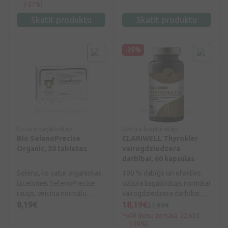
veicina normālu
daudzumu devā. Satur
(-27%)
vairogdziedzera darbību,
Oligo-Selenium – vairākas
Skatīt produktu
Skatīt produktu
veicina šūnu aizsardzību
diētiskas selēna formas, kas
pret oksidatīvo stresu.
sinerģiski apvienotas savā
Kurkuma un melnais pipars
starpā lielākai efektivitātei.
-35%
veicina imūnsistēmas
Food-Grade TopPure selēna
darbību.
formas ir zinātniski
pierādītas un klīniski
aprobētas un preparātos ir
100% šķīstošā un 100%
jonizētā stāvoklī.
Uztura bagātinātājs
Uztura bagātinātājs
Bio SelenoPrecise
CLARIWELL Thyrokler
Organic, 30 tabletes
vairogdziedzera
darbībai, 60 kapsulas
Selēns, ko satur organiskas
100 % dabīgs un efektīvs
izcelsmes SelenoPrecise
uztura bagātinātājs normālai
raugs, veicina normālu
vairogdziedzera darbībai, kā
imūnsistēmas darbību un
arī nepietiekamas
8,19€
18,19€
27,99€
normālu vairogdziedzera
vairogdziedzera funkcijas
30 dienu zemākā: 22,60€
darbību, kā arī šūnu
jeb hipotireozes
(-20%)