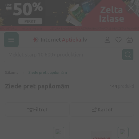
Sākums
Ziede pret papilomām
Ziede pret papilomām
144
produkti
Filtrēt
Kārtot