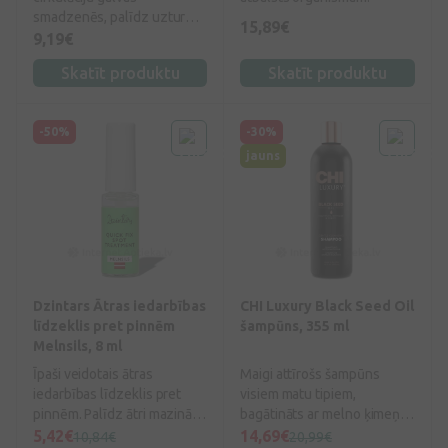
smadzenēs, palīdz uzturēt
15,89€
kognitīvo funkciju un
9,19€
stimulēt atmiņu. Selēns
Skatīt produktu
Skatīt produktu
veicina šūnu aizsardzību
pret oksidatīvo stresu,
veicina normālu
-50%
-30%
imūnsistēmas darbību,
veicina normālu
jauns
vairogdziedzera darbību.
Selēns palīdz uzturēt matu
un nagu veselību.
Dzintars Ātras iedarbības
CHI Luxury Black Seed Oil
līdzeklis pret pinnēm
šampūns, 355 ml
Melnsils, 8 ml
Īpaši veidotais ātras
Maigi attīrošs šampūns
iedarbības līdzeklis pret
visiem matu tipiem,
pinnēm. Palīdz ātri mazināt
bagātināts ar melno ķimeņu
pinnes, dziedē un veicina to
eļļu.
5,42€
14,69€
10,84€
20,99€