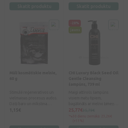
aizsardzību pret oksidatīvo
gadījumiem.
Skatīt produktu
Skatīt produktu
stresu. Patentēta
standartizēta formula.
Augsta biopieejamība (89%).
-28%
jauns
Māli kosmētiskie melnie,
CHI Luxury Black Seed Oil
60 g
Gentle Cleansing
šampūns, 739 ml
Stimulē reģeneratīvos un
Maigi attīrošs šampūns
vielmaiņas procesus audos.
visiem matu tipiem,
Dziļi baro un mīkstina.
bagātināts ar melno ķimeņu
Sašaurina poras, tādējādi
eļļu.
1,15€
25,77€
35,79€
novēršot priekšlaicīgu
30 dienu zemākā: 23,26€
novecošanos. Lielisks
(+11%)
līdzeklis cīņā pret celulītu.