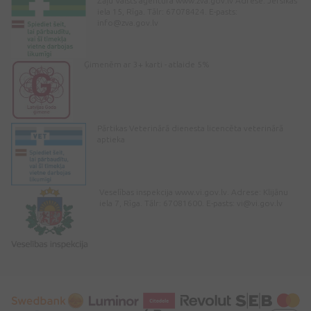
Zāļu Valsts aģentūra www.zva.gov.lv Adrese: Jersikas
iela 15, Rīga. Tālr: 67078424. E-pasts:
info@zva.gov.lv
Ģimenēm ar 3+ karti - atlaide 5%
Pārtikas Veterinārā dienesta licencēta veterinārā
aptieka
Veselības inspekcija www.vi.gov.lv. Adrese: Klijānu
iela 7, Rīga. Tālr: 67081600. E-pasts:
vi@vi.gov.lv