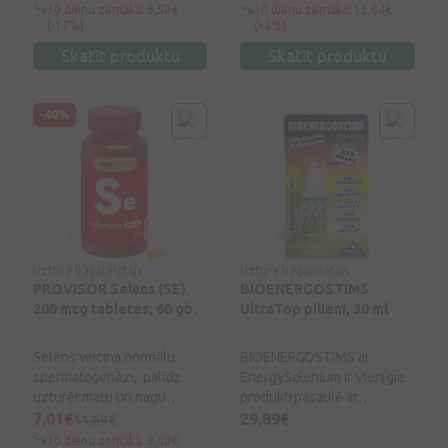
ātru likvidēšanu bez
30 dienu zemākā: 6,50€
30 dienu zemākā: 13,64€
paliekošām pazīmēm.
(-17%)
(+8%)
Skatīt produktu
Skatīt produktu
-40%
Uztura bagātinātājs
Uztura bagātinātājs
PROVISOR Selēns (SE)
BIOENERGOSTIMS
200 mcg tabletes, 60 gb.
UltraTop pilieni, 30 ml
Selēns veicina normālu
BIOENERGOSTIMS ar
spermatoģenēzi, palīdz
EnergySelenium ir Vienīgie
uzturēt matu un nagu
produkti pasaulē ar
veselību, veicina normālu
garantētu bioloģiski
7,01€
29,89€
11,69€
imūnsistēmas darbību,
izmantojama selēna
30 dienu zemākā: 9,50€