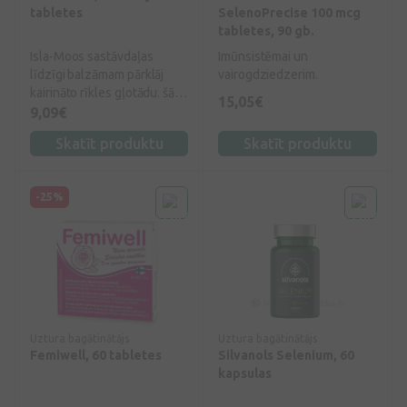
tabletes
SelenoPrecise 100 mcg
tabletes, 90 gb.
Isla-Moos sastāvdaļas
Imūnsistēmai un
līdzīgi balzāmam pārklāj
vairogdziedzerim.
kairināto rīkles gļotādu. šādā
15,05€
veidā tā tiek aizsargāta pret
9,09€
turpmākajām lēkmēm un,
Skatīt produktu
Skatīt produktu
pateicoties šo sūkājamo
tablešu patīkamajai
iedarbībai, spēj ātrāk
-25%
atjaunoties.
Uztura bagātinātājs
Uztura bagātinātājs
Femiwell, 60 tabletes
Silvanols Selenium, 60
kapsulas