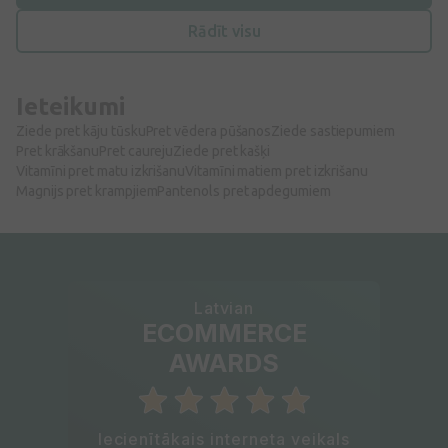
Rādīt visu
Ieteikumi
Ziede pret kāju tūsku
Pret vēdera pūšanos
Ziede sastiepumiem
Pret krākšanu
Pret caureju
Ziede pret kašķi
Vitamīni pret matu izkrišanu
Vitamīni matiem pret izkrišanu
Magnijs pret krampjiem
Pantenols pret apdegumiem
Latvian
ECOMMERCE
AWARDS
Iecienītākais interneta veikals