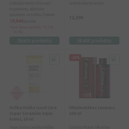
Dabiskā veidā līdzsvaro
Antioksidanta avots.
organismu, atbalsta
sievietes veselību. Femiwell
12,59€
satur Dong Quai sakņu
19,94€
26,59€
ekstraktu, sarkanā āboliņa
30 dienu zemākā: 19,37€
ziedu ekstraktu un E
(+3%)
vitamīnu. E vitamīns veicina
Skatīt produktu
Skatīt produktu
šūnu aizsardzību pret
oksidatīvo stresu.
-20%
Holika Holika Good Cera
Nikotinskābes šampūns,
Super Ceramide Sejas
200 ml
krēms, 20 ml
Sejas krēms Holika Holika
Golden Pharm Nikotīna