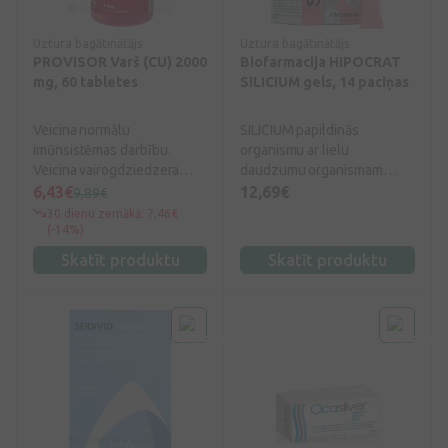
Uztura bagātinātājs
Uztura bagātinātājs
PROVISOR Varš (CU) 2000
Biofarmacija HIPOCRAT
mg, 60 tabletes
SILICIUM gels, 14 paciņas
Veicina normālu
SILICIUM papildinās
imūnsistēmas darbību.
organismu ar lielu
Veicina vairogdziedzera
daudzumu organismam
hormonu normālu
noderīgu minerālvielu –
6,43€
12,69€
9,89€
izstrādāšanos un normālu
silīcija kompleksā ar selēnu
30 dienu zemākā: 7,46€
vairogdziedzera darbību.
un biotīnu.
(-14%)
Skatīt produktu
Skatīt produktu