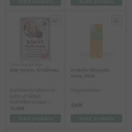
Skatīt produktu
Skatīt produktu
Piemīt antiseptiskas
īpašības.
Uztura bagātinātājs
Klim-Vit 50+, 30 tabletes
Dr.Muller Kliņģerīšu
ziede, 50 ml
Multivitamīnu tabletes ar
Ārīgai lietošanai.
kudzu un salvijas
ekstraktiem un sojas
4,69€
izoflavonoīdiem lai
13,99€
kompensētu diskomfortu
Skatīt produktu
Skatīt produktu
menopauzes laikā.