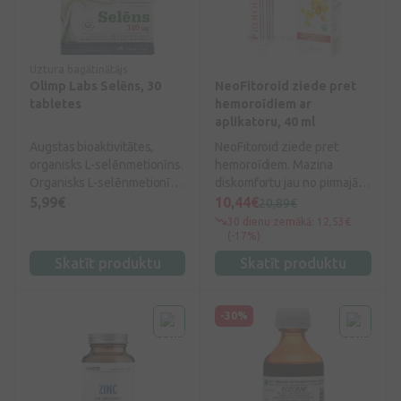
lieliskajām īpašībām, kas
stiprina imunitāti, palīdz
uzlabot organisma dabīgās
aizsargspējas un palielina
Uztura bagātinātājs
izturību pret saaukstēšanās
Olimp Labs Selēns, 30
NeoFitoroid ziede pret
slimībām un infekcijām.
tabletes
hemoroīdiem ar
Dzērvenes miza un
aplikatoru, 40 ml
zemmizas slānis satur
Augstas bioaktivitātes,
NeoFitoroid ziede pret
bioloģiski aktīvu vielu
organisks L-selēnmetionīns.
hemoroīdiem. Mazina
antociānu. Tā ir viela, ko
Organisks L-selēnmetionīns
diskomfortu jau no pirmajām
augs izstrādā pats savas
ar augstu uzsūkšanās spēju
ārstēšanas dienām, mazina
5,99€
10,44€
ogas aizsardzībai pret
20,89€
un pilnīgāko izmantošanu.
sāpes, dedzināšanu, niezi
nelabvēlīgu ārējās vides
30 dienu zemākā: 12,53€
un asiņošanas biežumu. Var
(-17%)
iedarbību, piemēram, UV
lietot grūtniecības un
stariem, vīrusiem, baktērijām
Skatīt produktu
Skatīt produktu
zīdīšanas laikā.
un sēnītēm. Izrādās, šī viela
lieliski noder arī cilvēka
veselības uzturēšanā!
-30%
Dzērvenēm piemīt
antiseptiska, urīndzenoša
un dziedējoša, kā arī
temperatūru pazeminoša
iedarbība. Cilvēkiem, kas