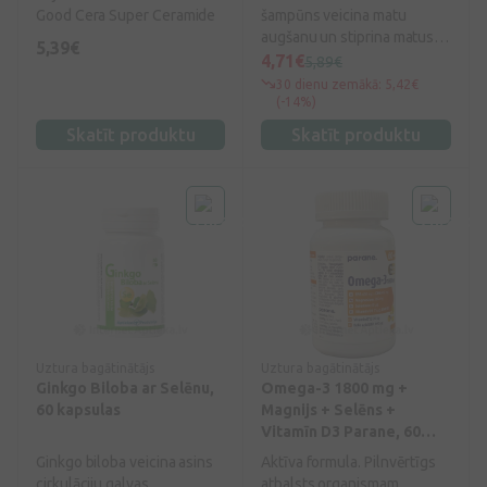
Good Cera Super Ceramide
šampūns veicina matu
augšanu un stiprina matus
5,39€
visā to garumā.
4,71€
5,89€
30 dienu zemākā: 5,42€
(-14%)
Skatīt produktu
Skatīt produktu
Uztura bagātinātājs
Uztura bagātinātājs
Ginkgo Biloba ar Selēnu,
Omega-3 1800 mg +
60 kapsulas
Magnijs + Selēns +
Vitamīn D3 Parane, 60
kapsulas
Ginkgo biloba veicina asins
Aktīva formula. Pilnvērtīgs
cirkulāciju galvas
atbalsts organismam.