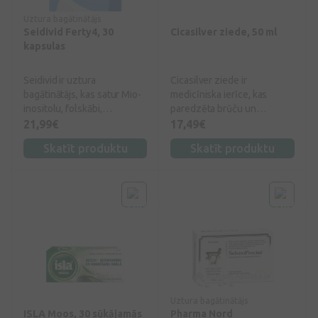
Uztura bagātinātājs
Seidivid Ferty4, 30
Cicasilver ziede, 50 ml
kapsulas
Seidivid ir uztura
Cicasilver ziede ir
bagātinātājs, kas satur Mio-
medicīniska ierīce, kas
inositolu, folskābi,
paredzēta brūču un
melatonīnu un
virspusēju ādas bojājumu
21,99€
17,49€
selēnu. Seidivid sastāvā
ārstēšanai (gan akūtu, gan
Skatīt produktu
Skatīt produktu
esošais selēns veicina šūnu
hronisku).
aizsardzību pret oksidatīvo
stresu, kā arī veicina
normālu imūnsistēmas
darbību.
Uztura bagātinātājs
ISLA Moos, 30 sūkājamās
Pharma Nord