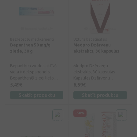
Bezrecepšu medikamenti
Uztura bagātinātājs
Bepanthen 50 mg/g
Medpro Dzērveņu
ziede, 30 g
ekstrakts, 30 kapsulas
Bepanthen ziedes aktīvā
Medpro Dzērveņu
viela ir dekspanenols.
ekstrakts, 30 kapsulas
Bepanthen® ziedi lieto
Kapsulas Dzērveņu
sausas ādas aprūpei un
ekstrakts ir vērtīgs
5,49€
6,59€
nelielu ādas iekaisumu,
antioksidants un vitamīnu
Skatīt produktu
Skatīt produktu
saplaisājumu, nobrāzumu,
avots. Dzērveņu sulas
apsārtušas ādas ārstēšanai.
koncentrāta lietošana
sekmē urīnceļu veselību.
-50%
Latvijas purvos dzērvenes
tiek lasītas jau kopš
senseniem laikiem. Mūsu
senči labi zināja par ogu