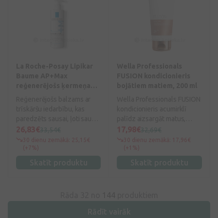
La Roche-Posay Lipikar
Wella Professionals
Baume AP+Max
FUSION kondicionieris
reģenerējošs ķermeņa
bojātiem matiem, 200 ml
balzams, 400 ml
Reģenerējošs balzams ar
Wella Professionals FUSION
trīskāršu iedarbību, kas
kondicionieris acumirklī
paredzēts sausai, ļoti sausai
palīdz aizsargāt matus,
ādai ar noslieci uz atopiju.
samazinot lūšanu, ko
26,83€
17,98€
33,54€
32,69€
izraisījusi matu ķemmēšana
30 dienu zemākā: 25,15€
30 dienu zemākā: 17,96€
un mehāniski bojājumi.
(+7%)
(+1%)
Skatīt produktu
Skatīt produktu
Rāda 32 no
144
produktiem
Rādīt vairāk