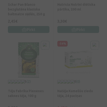
Schar Pan Blanco
Nutricia Nutrini diētiska
bezglutēna klasiska
pārtika, 200 ml
baltmaize sķēlēs, 250 g
2,45€
3,30€
Pirkt
Pirkt
-54%
5
(2)
0
(0)
Tēju Fabrika Pienenes
Natēja Kumelīšu ziedu
saknes tēja, 100 g
tēja, 24 paciņas