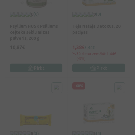
0
(0)
0
(0)
Psyllium HUSK Psilliums
Tēja Natēja Detoxus, 20
ceļteka sēklu mizas
paciņas
pulveris, 200 g
10,87€
1,38€
3,44€
30 dienu zemākā: 1,44€
(-5%)
Pirkt
Pirkt
-60%
5
(3)
5
(4)