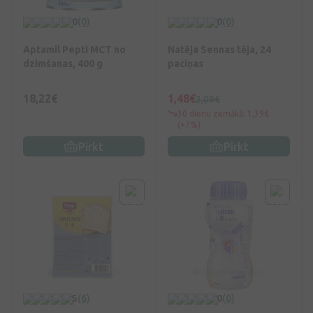
0
(0)
0
(0)
Aptamil Pepti MCT no
Natēja Sennas tēja, 24
dzimšanas, 400 g
paciņas
18,22€
1,48€
3,09€
30 dienu zemākā: 1,39€
(+7%)
Pirkt
Pirkt
5
(6)
0
(0)