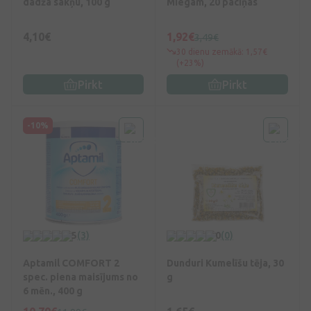
dadža sakņu, 100 g
Miegam, 20 paciņas
4,10€
1,92€
3,49€
30 dienu zemākā: 1,57€
(+23%)
Pirkt
Pirkt
-10%
5
(3)
0
(0)
Aptamil COMFORT 2
Dunduri Kumelīšu tēja, 30
spec. piena maisījums no
g
6 mēn., 400 g