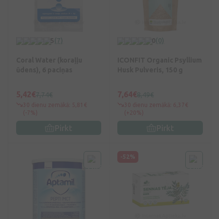
5
(7)
0
(0)
Coral Water (koraļļu
ICONFIT Organic Psyllium
ūdens), 6 paciņas
Husk Pulveris, 150 g
5,42€
7,64€
7,74€
8,49€
30 dienu zemākā: 5,81€
30 dienu zemākā: 6,37€
(-7%)
(+20%)
Pirkt
Pirkt
-52%