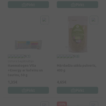
Pirkt
Pirkt
5
(1)
5
(6)
Uztura bagātinātājs
Haematogen Vita
Mārdadžu sēklu pulveris,
+Energy ar kofeīnu un
400 g
taurīnu, 50 g
1,35€
4,65€
Pirkt
Pirkt
-50%