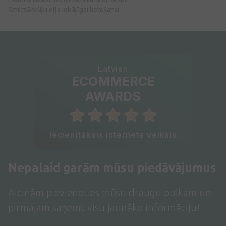
Smiltsērkšķu eļļa iekšķīgai lietošanai
Latvian
ECOMMERCE
AWARDS
Iecienītākais interneta veikals
Nepalaid garām mūsu piedāvājumus
Aicinām pievienoties mūsu draugu pulkam un
pirmajam saņemt visu jaunāko informāciju!