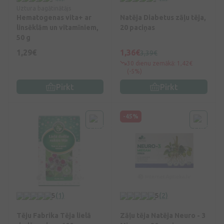
Uztura bagātinātājs
Hematogenas vita+ ar
Natēja Diabetus zāļu tēja,
linsēklām un vitamīniem,
20 paciņas
50 g
1,29€
1,36€
3,39€
30 dienu zemākā: 1,42€
(-5%)
Pirkt
Pirkt
-45%
5
(1)
5
(2)
Tēju Fabrika Tēja lielā
Zāļu tēja Natēja Neuro - 3