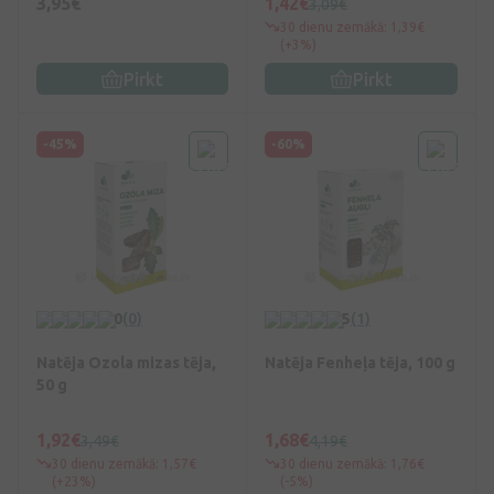
3,95€
1,42€
3,09€
30 dienu zemākā: 1,39€
(+3%)
Pirkt
Pirkt
-45%
-60%
0
(0)
5
(1)
Natēja Ozola mizas tēja,
Natēja Fenheļa tēja, 100 g
50 g
1,92€
1,68€
3,49€
4,19€
30 dienu zemākā: 1,57€
30 dienu zemākā: 1,76€
(+23%)
(-5%)