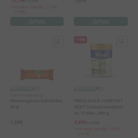
10,79€
1,65€
11,99€
30 dienu zemākā: 11,99€
(-11%)
Pirkt
Pirkt
-10%
5
(1)
4
(1)
Uztura bagātinātājs
Hematogenas Šokolādes,
FRISO GOLD COMFORT
40 g
NEXT 3 piena maisījums
no 12 mēn., 400 g
1,39€
9,89€
10,99€
30 dienu zemākā: 10,99€
(-11%)