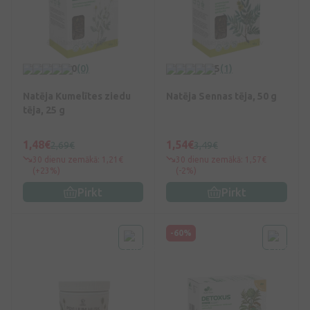
0
(0)
5
(1)
Natēja Kumelītes ziedu
Natēja Sennas tēja, 50 g
tēja, 25 g
1,48€
1,54€
2,69€
3,49€
30 dienu zemākā: 1,21€
30 dienu zemākā: 1,57€
(+23%)
(-2%)
Pirkt
Pirkt
-60%