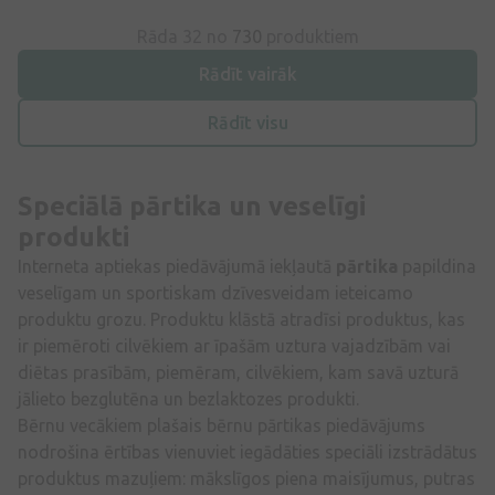
Rāda 32 no
730
produktiem
Rādīt vairāk
Rādīt visu
Speciālā pārtika un veselīgi
produkti
Interneta aptiekas piedāvājumā iekļautā
pārtika
papildina
veselīgam un sportiskam dzīvesveidam ieteicamo
produktu grozu. Produktu klāstā atradīsi produktus, kas
ir piemēroti cilvēkiem ar īpašām uztura vajadzībām vai
diētas prasībām, piemēram, cilvēkiem, kam savā uzturā
jālieto bezglutēna un bezlaktozes produkti.
Bērnu vecākiem plašais bērnu pārtikas piedāvājums
nodrošina ērtības vienuviet iegādāties speciāli izstrādātus
produktus mazuļiem: mākslīgos piena maisījumus, putras