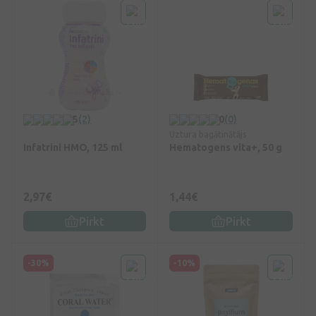
5
(2)
0
(0)
Uztura bagātinātājs
Infatrini HMO, 125 ml
Hematogens vita+, 50 g
2,97€
1,44€
Pirkt
Pirkt
-30%
-10%