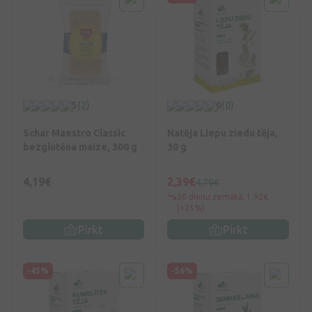
5
(2)
0
(0)
Schar Maestro Classic
Natēja Liepu ziedu tēja,
bezglutēna maize, 300 g
30 g
4,19€
2,39€
4,79€
30 dienu zemākā: 1,92€
(+25%)
Pirkt
Pirkt
-45%
-56%