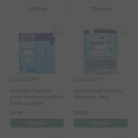
Filtrēt
Kārtot
0
(0)
5
(2)
APTAMIL 1 Gatavais
Aptamil Pepti Syneo no
piena maisījums pudelē 0-
dzimšanas, 400 g
6 mēn., 2x200 ml
3,39€
18,22€
Pirkt
Pirkt