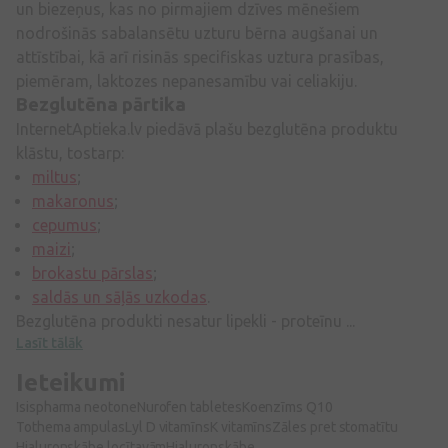
un biezeņus, kas no pirmajiem dzīves mēnešiem
nodrošinās sabalansētu uzturu bērna augšanai un
attīstībai, kā arī risinās specifiskas uztura prasības,
piemēram, laktozes nepanesamību vai celiakiju.
Bezglutēna pārtika
InternetAptieka.lv piedāvā plašu bezglutēna produktu
klāstu, tostarp:
miltus
;
makaronus
;
cepumus
;
maizi
;
brokastu pārslas
;
saldās un sāļās uzkodas
.
Bezglutēna produkti nesatur lipekli - proteīnu ...
Lasīt tālāk
Ieteikumi
Isispharma neotone
Nurofen tabletes
Koenzīms Q10
Tothema ampulas
Lyl D vitamīns
K vitamīns
Zāles pret stomatītu
Hialuronskābe locītavām
Hialuronskābe