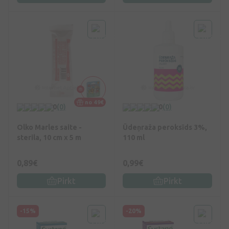
no 49€
0
(0)
0
(0)
Olko Marles saite -
Ūdeņraža peroksīds 3%,
sterila, 10 cm x 5 m
110 ml
0,89€
0,99€
Pirkt
Pirkt
-15%
-20%