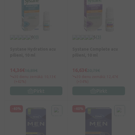
0
(0)
5
(3)
Systane Hydration acu
Systane Complete acu
pilieni, 10 ml
pilieni, 10 ml
14,36€
16,63€
16,89€
20,79€
30 dienu zemākā: 10,13€
30 dienu zemākā: 12,47€
(+42%)
(+34%)
Pirkt
Pirkt
-40%
-40%