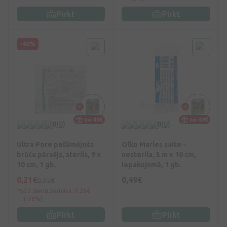
Pirkt
Pirkt
-40%
no 49€
no 49€
0
(0)
0
(0)
Ultra Pore pašlīmējošs
Olko Marles saite -
brūču pārsējs, sterils, 9 x
nesterila, 5 m x 10 cm,
10 cm, 1 gb.
iepakojumā, 1 gb.
0,21€
0,49€
0,35€
30 dienu zemākā: 0,28€
(-26%)
Pirkt
Pirkt