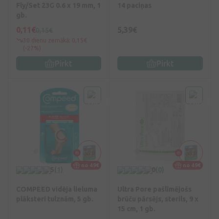
Fly/Set 23G 0.6 x 19 mm, 1
14 paciņas
gb.
0,11€
5,39€
0,15€
30 dienu zemākā: 0,15€
(-27%)
Pirkt
Pirkt
no 49€
no 49€
5
(1)
0
(0)
COMPEED vidēja lieluma
Ultra Pore pašlīmējošs
plāksteri tulznām, 5 gb.
brūču pārsējs, sterils, 9 x
15 cm, 1 gb.