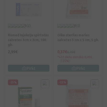
5
(2)
0
(0)
Romed Injekciju spirtotās
Olko sterilas marles
salvetes 3cm x 3cm, 100
salvetes 5 cm x 5 cm, 5 gb.
gb.
2,99€
0,37€
0,49€
30 dienu zemākā: 0,49€
(-25%)
Pirkt
Pirkt
-25%
-25%