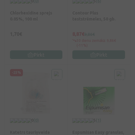
0
(0)
5
(6)
Chlorhexidine sprejs
Contour Plus
0.05%, 100 ml
teststrēmeles, 50 gb.
1,70€
8,87€
9,86€
30 dienu zemākā: 9,86€
(-11%)
Pirkt
Pirkt
-25%
0
(0)
5
(1)
Katetrs tauriņveida
Espumisan Easy granulas,