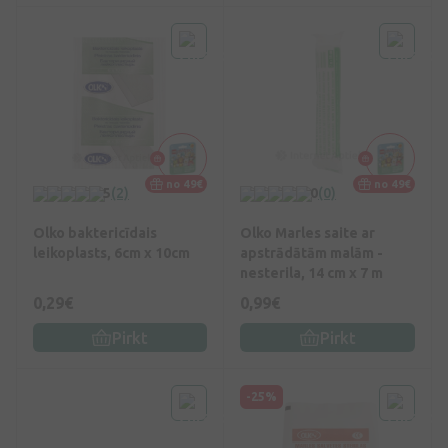
no 49€
no 49€
5
(2)
0
(0)
Olko baktericīdais
Olko Marles saite ar
leikoplasts, 6cm x 10cm
apstrādātām malām -
nesterila, 14 cm x 7 m
0,29€
0,99€
Pirkt
Pirkt
-25%