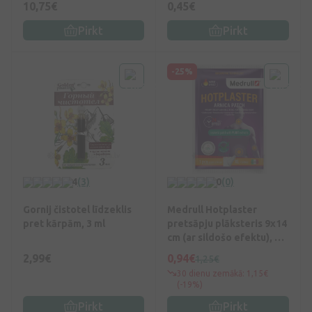
10,75€
0,45€
Pirkt
Pirkt
-25%
4
(3)
0
(0)
Gornij čistotel līdzeklis
Medrull Hotplaster
pret kārpām, 3 ml
pretsāpju plāksteris 9x14
cm (ar sildošo efektu), 1
gb.
2,99€
0,94€
1,25€
30 dienu zemākā: 1,15€
(-19%)
Pirkt
Pirkt