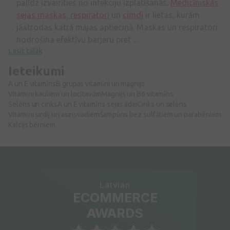
palīdz izvairīties no infekciju izplatīšanās.
Medicīniskās
sejas maskas, respiratori
un
cimdi
ir lietas, kurām
jāatrodas katrā mājas aptieciņā. Maskas un respiratori
nodrošina efektīvu barjeru pret ...
Lasīt tālāk
Ieteikumi
A un E vitamīns
B grupas vitamīni un magnijs
Vitamīni kauliem un locītavām
Magnijs un B6 vitamīns
Selēns un cinks
A un E vitamīns sejas ādai
Cinks un selēns
Vitamīni sirdij un asinsvadiem
Šampūns bez sulfātiem un parabēniem
Kalcijs bērniem
Latvian
ECOMMERCE
AWARDS