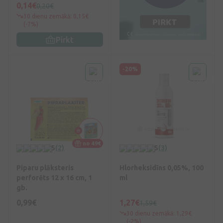
0,14€
0,20€
30 dienu zemākā: 0,15€
(-7%)
Pirkt
-20%
no 49€
5
(2)
5
(3)
Piparu plāksteris
Hlorheksidīns 0,05%, 100
perforēts 12 x 16 cm, 1
ml
gb.
0,99€
1,27€
1,59€
30 dienu zemākā: 1,29€
(-2%)