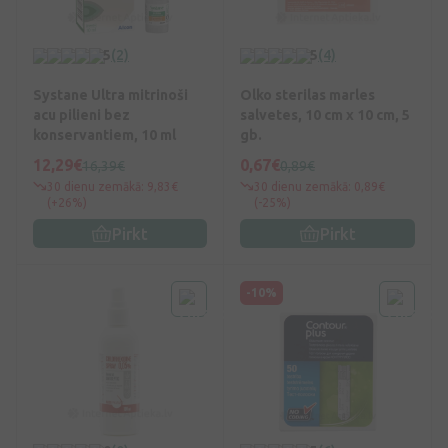
5
(2)
5
(4)
Systane Ultra mitrinoši
Olko sterilas marles
acu pilieni bez
salvetes, 10 cm x 10 cm, 5
konservantiem, 10 ml
gb.
12,29€
0,67€
16,39€
0,89€
30 dienu zemākā: 9,83€
30 dienu zemākā: 0,89€
(+26%)
(-25%)
Pirkt
Pirkt
-10%