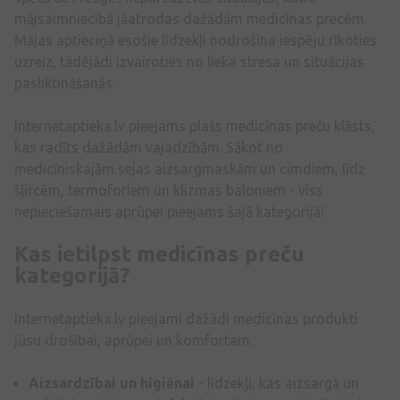
mājsaimniecībā jāatrodas dažādām medicīnas precēm.
Mājas aptieciņā esošie līdzekļi nodrošina iespēju rīkoties
uzreiz, tādējādi izvairoties no lieka stresa un situācijas
pasliktināšanās.
Internetaptieka.lv pieejams plašs medicīnas preču klāsts,
kas radīts dažādām vajadzībām. Sākot no
medicīniskajām sejas aizsargmaskām un cimdiem, līdz
šļircēm, termoforiem un klizmas baloniem - viss
nepieciešamais aprūpei pieejams šajā kategorijā!
Kas ietilpst medicīnas preču
kategorijā?
Internetaptieka.lv pieejami dažādi medicīnas produkti
jūsu drošībai, aprūpei un komfortam.
Aizsardzībai un higiēnai
- līdzekļi, kas aizsargā un