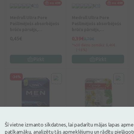
no 49€
no 49€
4
(1)
5
(1)
Medrull Ultra Pore
Medrull Ultra Pore
Pašlīmējošs absorbējošs
Pašlīmējošs absorbējošs
brūču pārsējs,
brūču pārsējs,
ūdensnecaurlaidīgs 6 x 7
ūdensnecaurlaidīgs 9 x 10
0,45€
0,39€
0,79€
cm, 1 gb.
cm, 1 gb.
30 dienu zemākā: 0,46€
(-16%)
Pirkt
Pirkt
-36%
Šī vietne izmanto sīkdatnes, lai padarītu mājas lapas apm
5
(5)
4
(5)
patīkamāku, analizētu tās apmeklējumu un rādītu pielāgotu