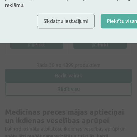
TENA Men Protective
Superčistotel līdzeklis
reklāmu.
Shield Level 0 vīriešu
pret kārpām, 3 ml
ieliktnīši, 14 gb.
Sīkdatņu iestatījumi
Piekrītu visa
3,45€
1,69€
5,39€
30 dienu zemākā: 5,39€
(-36%)
Pirkt
Pirkt
Rāda 30 no
1399
produktiem
Rādīt vairāk
Rādīt visu
Medicīnas preces mājas aptieciņai
un ikdienas veselības aprūpei
Lai nodrošinātu atbilstošu ikdienas veselības aprūpi un
spētu ātri reaģēt neparedzētās situācijās, katrā