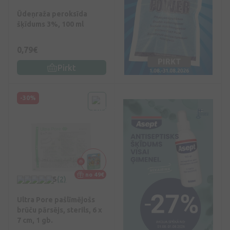
Ūdeņraža peroksīda
šķīdums 3%, 100 ml
0,79€
Pirkt
-30%
no 49€
5
(2)
Ultra Pore pašlīmējošs
brūču pārsējs, sterils, 6 x
7 cm, 1 gb.