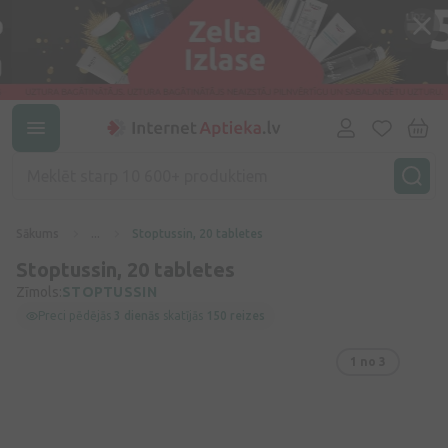
Sākums
...
Stoptussin, 20 tabletes
Stoptussin, 20 tabletes
Zīmols:
STOPTUSSIN
Preci pēdējās
3 dienās
skatījās
150 reizes
1
no 3