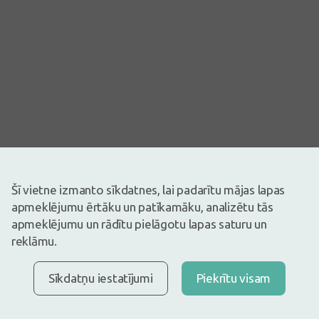
Attēlam ir ilustratīva nozīme
Šī vietne izmanto sīkdatnes, lai padarītu mājas lapas
Drīz būs
apmeklējumu ērtāku un patīkamāku, analizētu tās
apmeklējumu un rādītu pielāgotu lapas saturu un
Pirms zāļu lietošanas uzmanīgi izlasiet lietošanas instrukciju vai
atbilstošu informāciju uz iepakojuma. Par zāļu lietošanu
reklāmu.
konsultēties pie ārsta vai farmaceita.
ZĀĻU NEPAMATOTA LIETOŠANA IR KAITĪGA VESELĪBAI
Sīkdatņu iestatījumi
Piekrītu visam
Stoptussin ir klepus nomācošs un atkrēpojošs līdzeklis.
Apraksts