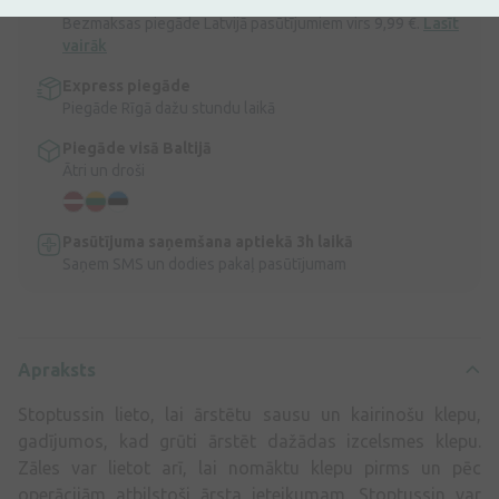
Ātra bezmaksas piegāde
Bezmaksas piegāde Latvijā pasūtījumiem virs 9,99 €.
Lasīt
vairāk
Express piegāde
Piegāde Rīgā dažu stundu laikā
Piegāde visā Baltijā
Ātri un droši
Pasūtījuma saņemšana aptiekā 3h laikā
Saņem SMS un dodies pakaļ pasūtījumam
Apraksts
Stoptussin lieto, lai ārstētu sausu un kairinošu klepu,
gadījumos, kad grūti ārstēt dažādas izcelsmes klepu.
Zāles var lietot arī, lai nomāktu klepu pirms un pēc
operācijām atbilstoši ārsta ieteikumam. Stoptussin var