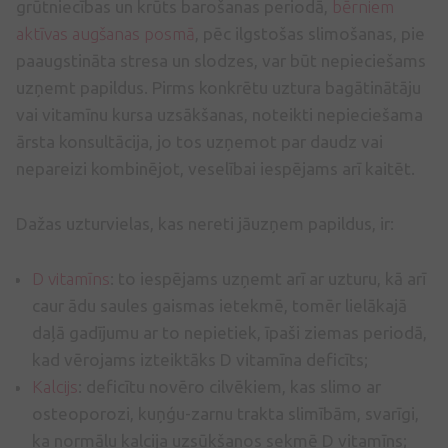
grūtniecības un krūts barošanas periodā,
bērniem
aktīvas augšanas posmā
, pēc ilgstošas slimošanas, pie
paaugstināta stresa un slodzes, var būt nepieciešams
uzņemt papildus. Pirms konkrētu uztura bagātinātāju
vai vitamīnu kursa uzsākšanas, noteikti nepieciešama
ārsta konsultācija, jo tos uzņemot par daudz vai
nepareizi kombinējot, veselībai iespējams arī kaitēt.
Dažas uzturvielas, kas nereti jāuzņem papildus, ir:
D vitamīns
: to iespējams uzņemt arī ar uzturu, kā arī
caur ādu saules gaismas ietekmē, tomēr lielākajā
daļā gadījumu ar to nepietiek, īpaši ziemas periodā,
kad vērojams izteiktāks D vitamīna deficīts;
Kalcijs
: deficītu novēro cilvēkiem, kas slimo ar
osteoporozi, kuņģu-zarnu trakta slimībām, svarīgi,
ka normālu kalcija uzsūkšanos sekmē D vitamīns;