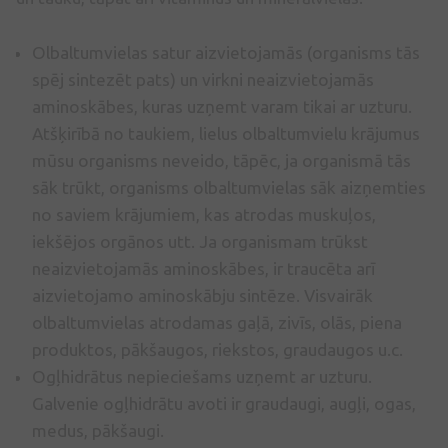
Olbaltumvielas satur aizvietojamās (organisms tās
spēj sintezēt pats) un virkni neaizvietojamās
aminoskābes, kuras uzņemt varam tikai ar uzturu.
Atšķirībā no taukiem, lielus olbaltumvielu krājumus
mūsu organisms neveido, tāpēc, ja organismā tās
sāk trūkt, organisms olbaltumvielas sāk aizņemties
no saviem krājumiem, kas atrodas muskuļos,
iekšējos orgānos utt. Ja organismam trūkst
neaizvietojamās aminoskābes, ir traucēta arī
aizvietojamo aminoskābju sintēze. Visvairāk
olbaltumvielas atrodamas gaļā, zivīs, olās, piena
produktos, pākšaugos, riekstos, graudaugos u.c.
Ogļhidrātus nepieciešams uzņemt ar uzturu.
Galvenie ogļhidrātu avoti ir graudaugi, augļi, ogas,
medus, pākšaugi.