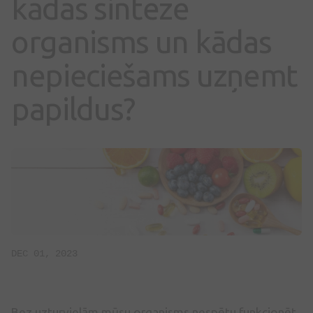
kādas sintezē
organisms un kādas
nepieciešams uzņemt
papildus?
DEC 01, 2023
Bez uzturvielām mūsu organisms nespētu funkcionēt.