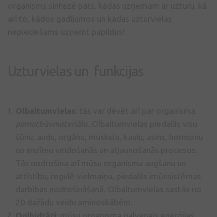
organisms sintezē pats, kādas uzņemam ar uzturu, kā
arī to, kādos gadījumos un kādas uzturvielas
nepieciešams uzņemt papildus!
Uzturvielas un funkcijas
Olbaltumvielas
: tās var dēvēt arī par organisma
pamatbūvmateriālu.
Olbaltumvielas piedalās visu
šūnu, audu, orgānu, muskuļu, kaulu, asins, hormonu
un enzīmu veidošanās un atjaunošanās procesos.
Tās nodrošina arī mūsu organisma augšanu un
attīstību, regulē vielmaiņu, piedalās imūnsistēmas
darbības nodrošināšanā. Olbaltumvielas sastāv no
20 dažādu veidu aminoskābēm.
Ogļhidrāti
: mūsu organisma galvenais enerģijas