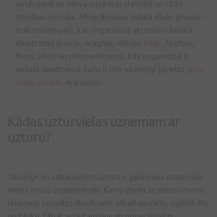
veidošanā un nervu sistēmas darbībā un citās
dzīvības norisēs. Minerālvielas iedala divās grupās –
makroelementi, kas organismā atrodami lielākā
daudzumā (kalcijs, magnijs, nātrijs,
kālijs
, fosfors,
hlors, sērs) un mikroelementi, kas organismā ir
nelielā daudzumā, taču ir ļoti nozīmīgi (dzelzs,
jods
,
cinks
,
selēns
, mangāns).
Kādas uzturvielas uzņemam ar
uzturu?
Veselīgs un sabalansēts uzturs ir galvenais uzturvielu
avots mūsu organismam. Katru dienu ar uzturu mums
jāuzņem noteikts daudzums olbaltumvielu, ogļhidrātu
un tauku, tāpat arī vitamīnus un minerālvielas.