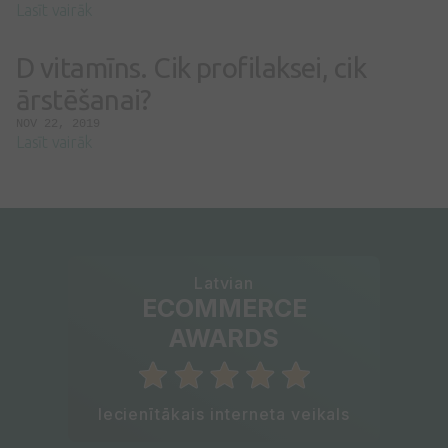
Lasīt vairāk
D vitamīns. Cik profilaksei, cik
ārstēšanai?
NOV 22, 2019
Lasīt vairāk
Latvian
ECOMMERCE
AWARDS
Iecienītākais interneta veikals