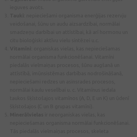
ieguves avots.
Tauki
: nepieciešami organisma enerģijas rezervju
veidošanai, šūnu un audu aizsardzībai, normālai
smadzeņu darbībai un attīstībai, kā arī hormonu un
citu bioloģiski aktīvu vielu sintēzei u.c.
Vitamīni
: organiskas vielas, kas nepieciešamas
normālai organisma funkcionēšanai. Vitamīni
piedalās vielmaiņas procesos, šūnu augšanā un
attīstībā, imūnsistēmas darbības nodrošināšanā,
nepieciešami redzes un asinsrades procesos,
normālai kaulu veselībai u. c. Vitamīnus iedala
taukos šķīstošajos vitamīnos (A, D, E un K) un ūdenī
šķīstošajos (C un B grupas vitamīni).
Minerālvielas
ir neorganiskas vielas, kas
nepieciešamas organisma normālai funkcionēšanai.
Tās piedalās vielmaiņas procesos, skeleta