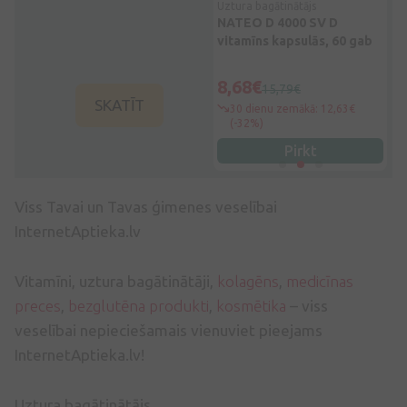
Uztura bagātinātājs
Uztura bagātinātājs
Uzt
u eļļa,
Olimp Labs Chela-Ferr
NATEO D 4000 SV D
Ly
Forte, 30 kapsulas
vitamīns kapsulās, 60 gab
12
9,09€
8,68€
2
12,99€
15,79€
SKATĪT
9€
30 dienu zemākā: 10,26€
30 dienu zemākā: 12,63€
(-12%)
(-32%)
Pirkt
Pirkt
Viss Tavai un Tavas ģimenes veselībai
InternetAptieka.lv
Vitamīni, uztura bagātinātāji,
kolagēns
,
medicīnas
preces
,
bezglutēna produkti
,
kosmētika
– viss
veselībai nepieciešamais vienuviet pieejams
InternetAptieka.lv!
Uztura bagātinātājs.