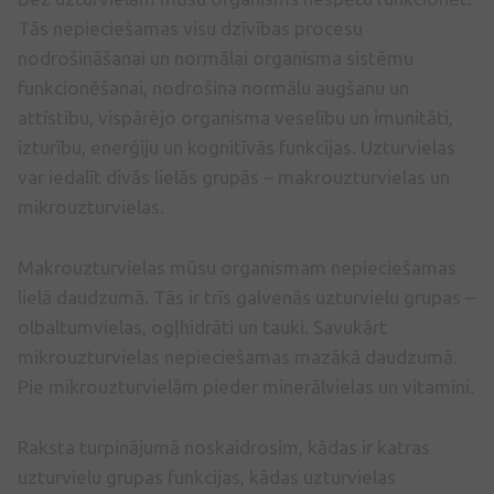
Tās nepieciešamas visu dzīvības procesu
nodrošināšanai un normālai organisma sistēmu
funkcionēšanai, nodrošina normālu augšanu un
attīstību, vispārējo organisma veselību un imunitāti,
izturību, enerģiju un kognitīvās funkcijas. Uzturvielas
var iedalīt divās lielās grupās – makrouzturvielas un
mikrouzturvielas.
Makrouzturvielas mūsu organismam nepieciešamas
lielā daudzumā. Tās ir trīs galvenās uzturvielu grupas –
olbaltumvielas, ogļhidrāti un tauki. Savukārt
mikrouzturvielas nepieciešamas mazākā daudzumā.
Pie mikrouzturvielām pieder minerālvielas un vitamīni.
Raksta turpinājumā noskaidrosim, kādas ir katras
uzturvielu grupas funkcijas, kādas uzturvielas