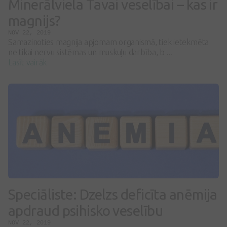
Minerālviela Tavai veselībai – kas ir
magnijs?
NOV 22, 2019
Samazinoties magnija apjomam organismā, tiek ietekmēta
ne tikai nervu sistēmas un muskuļu darbība, b ...
Lasīt vairāk
Speciāliste: Dzelzs deficīta anēmija
apdraud psihisko veselību
NOV 22, 2019