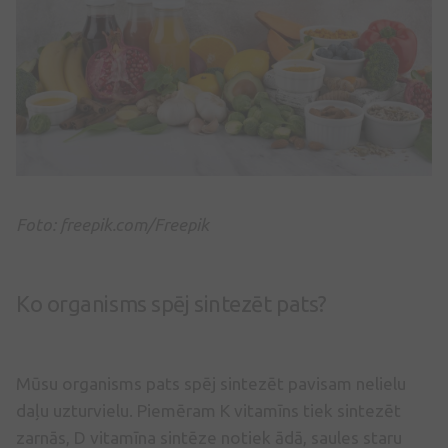
Foto: freepik.com/Freepik
Ko organisms spēj sintezēt pats?
Mūsu organisms pats spēj sintezēt pavisam nelielu
daļu uzturvielu. Piemēram K vitamīns tiek sintezēt
zarnās, D vitamīna sintēze notiek ādā, saules staru