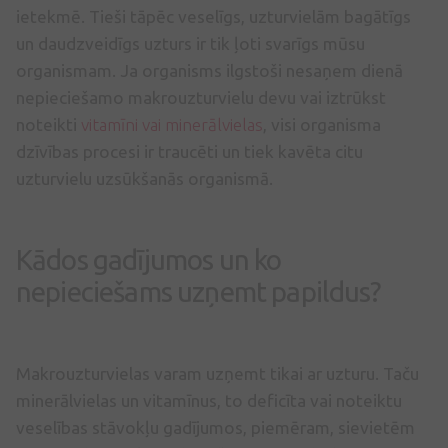
ietekmē. Tieši tāpēc veselīgs, uzturvielām bagātīgs
un daudzveidīgs uzturs ir tik ļoti svarīgs mūsu
organismam. Ja organisms ilgstoši nesaņem dienā
nepieciešamo makrouzturvielu devu vai iztrūkst
noteikti
vitamīni vai minerālvielas
, visi organisma
dzīvības procesi ir traucēti un tiek kavēta citu
uzturvielu uzsūkšanās organismā.
Kādos gadījumos un ko
nepieciešams uzņemt papildus?
Makrouzturvielas varam uzņemt tikai ar uzturu. Taču
minerālvielas un vitamīnus, to deficīta vai noteiktu
veselības stāvokļu gadījumos, piemēram, sievietēm