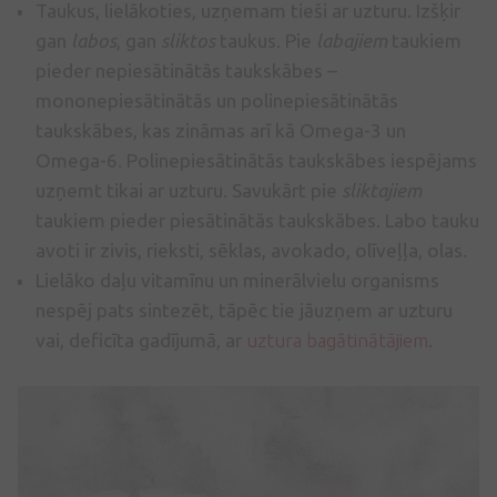
Taukus, lielākoties, uzņemam tieši ar uzturu. Izšķir
gan
labos
, gan
sliktos
taukus. Pie
labajiem
taukiem
pieder nepiesātinātās taukskābes –
mononepiesātinātās un polinepiesātinātās
taukskābes, kas zināmas arī kā Omega-3 un
Omega-6. Polinepiesātinātās taukskābes iespējams
uzņemt tikai ar uzturu. Savukārt pie
sliktajiem
taukiem pieder piesātinātās taukskābes. Labo tauku
avoti ir zivis, rieksti, sēklas, avokado, olīveļļa, olas.
Lielāko daļu vitamīnu un minerālvielu organisms
nespēj pats sintezēt, tāpēc tie jāuzņem ar uzturu
vai, deficīta gadījumā, ar
uztura bagātinātājiem
.