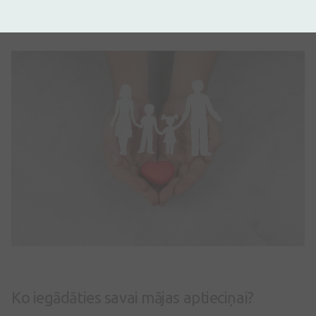
Folskābe
: papildus jāuzņem sievietēm grūtniecības
sākuma periodā.
Ko iegādāties savai mājas aptieciņai?