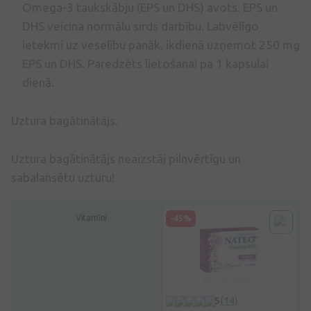
Omega-3 taukskābju (EPS un DHS) avots. EPS un
DHS veicina normālu sirds darbību. Labvēlīgo
ietekmi uz veselību panāk, ikdienā uzņemot 250 mg
EPS un DHS. Paredzēts lietošanai pa 1 kapsulai
dienā.
Uztura bagātinātājs.
Uztura bagātinātājs neaizstāj pilnvērtīgu un
sabalansētu uzturu!
Vitamīni
-30%
-45%
-
0
(0)
5
(14)