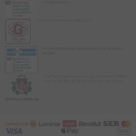
info@zva.gov.lv
Ģimenēm ar 3+ karti - atlaide 5%
Pārtikas Veterinārā dienesta licencēta veterinārā
aptieka
Veselības inspekcija www.vi.gov.lv. Adrese: Klijānu
iela 7, Rīga. Tālr: 67081600. E-pasts:
vi@vi.gov.lv