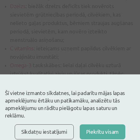
Dzelzs
: biežāk dzelzs deficīts tiek novērots
sievietēm grūtniecības periodā, cilvēkiem, kas
nelieto gaļas produktus, bērniem straujas augšanas
periodā, sievietēm, kam novēro izteikto
menstruālo asiņošanu;
C vitamīns
: ieteicams uzņemt papildus cilvēkiem ar
novājinātu imunitāti;
Omega-3
taukskābes: lielai daļai cilvēku uzturā
iztrūkst kvalitatīvi zivju un jūras produkti, tāpēc
Omega-3 taukskābes ērtāk uzņemt papildus;
Magnijs
: šīs minerālvielas deficīts biežāk vērojams
Šī vietne izmanto sīkdatnes, lai padarītu mājas lapas
sportistiem, cilvēkiem pie paaugstinātas fiziskās
apmeklējumu ērtāku un patīkamāku, analizētu tās
slodzes un ilgstoša stresa gadījumā;
apmeklējumu un rādītu pielāgotu lapas saturu un
reklāmu.
B grupas vitamīni
: visbiežāk papildus jāuzņem
veģetāriešiem, vegāniem vai citu diētu
Sīkdatņu iestatījumi
Piekrītu visam
piekopējiem;