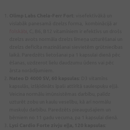
Olimp Labs Chela-Ferr Fort
: visefektīvākā un
vislabāk panesamā dzelzs forma, kombinācijā ar
folskābi
, C, B6, B12 vitamīniem ir efektīvs un drošs
dzelzs avots normāla dzelzs līmeņa uzturēšanai un
dzelzs deficīta mazināšanai sievietēm grūtniecības
laikā. Paredzēts lietošanai pa 1 kapsulai dienā pēc
ēšanas, uzdzerot lielu daudzumu ūdens vai pēc
ārsta norādījumiem.
Nateo D 4000 SV, 60 kapsulas
: D3 vitamīns
kapsulās, izšķīdināts īpaši attīrītā saulespuķu eļļā.
Veicina normālu imūnsistēmas darbību, palīdz
uzturēt zobu un kaulu veselību, kā arī normālu
muskuļu darbību. Paredzēts pieaugušajiem un
bērniem no 11 gadu vecuma, pa 1 kapsulai dienā.
Lysi Cardio Forte zivju eļļa, 120 kapsulas
: