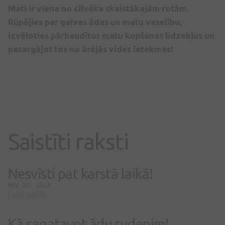
Mati ir viena no cilvēka skaistākajām rotām.
Rūpējies par galvas ādas un matu veselību,
izvēloties pārbaudītus matu kopšanas līdzekļus un
pasargājot tos no ārējās vides ietekmes!
Saistīti raksti
Nesvīsti pat karstā laikā!
NOV 22, 2019
Lasīt vairāk
Kā sagatavot ādu rudenim!