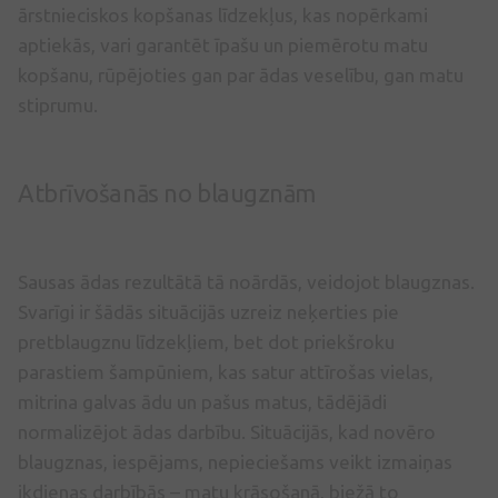
ārstnieciskos kopšanas līdzekļus, kas nopērkami
aptiekās, vari garantēt īpašu un piemērotu matu
kopšanu, rūpējoties gan par ādas veselību, gan matu
stiprumu.
Atbrīvošanās no blaugznām
Sausas ādas rezultātā tā noārdās, veidojot blaugznas.
Svarīgi ir šādās situācijās uzreiz neķerties pie
pretblaugznu līdzekļiem, bet dot priekšroku
parastiem šampūniem, kas satur attīrošas vielas,
mitrina galvas ādu un pašus matus, tādējādi
normalizējot ādas darbību. Situācijās, kad novēro
blaugznas, iespējams, nepieciešams veikt izmaiņas
ikdienas darbībās – matu krāsošanā, biežā to