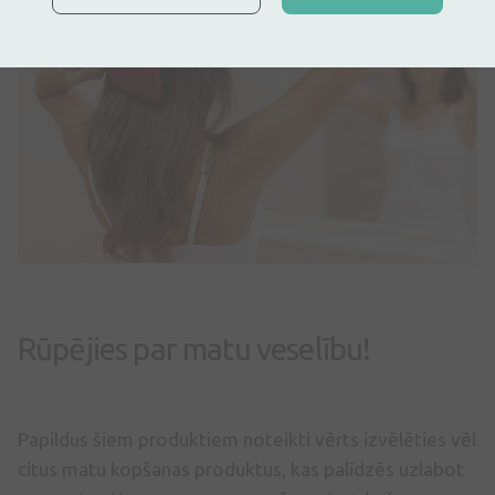
Rūpējies par matu veselību!
Papildus šiem produktiem noteikti vērts izvēlēties vēl
citus matu kopšanas produktus, kas palīdzēs uzlabot