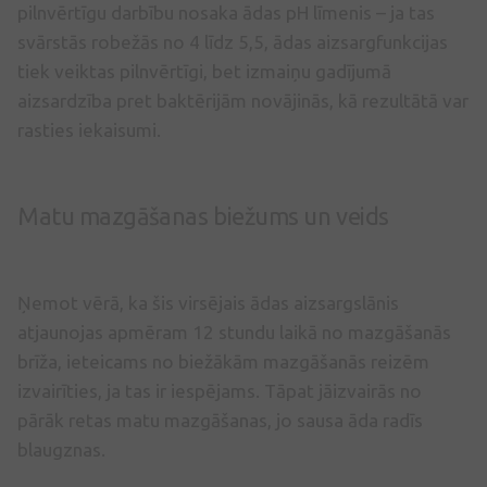
pilnvērtīgu darbību nosaka ādas pH līmenis – ja tas
svārstās robežās no 4 līdz 5,5, ādas aizsargfunkcijas
tiek veiktas pilnvērtīgi, bet izmaiņu gadījumā
aizsardzība pret baktērijām novājinās, kā rezultātā var
rasties iekaisumi.
Matu mazgāšanas biežums un veids
Ņemot vērā, ka šis virsējais ādas aizsargslānis
atjaunojas apmēram 12 stundu laikā no mazgāšanās
brīža, ieteicams no biežākām mazgāšanās reizēm
izvairīties, ja tas ir iespējams. Tāpat jāizvairās no
pārāk retas matu mazgāšanas, jo sausa āda radīs
blaugznas.