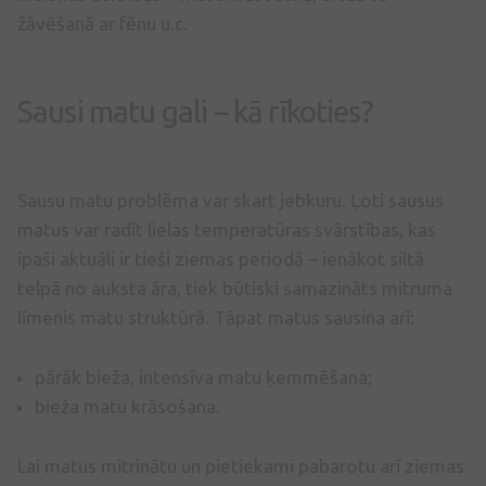
žāvēšanā ar fēnu u.c.
Sausi matu gali – kā rīkoties?
Sausu matu problēma var skart jebkuru. Ļoti sausus
matus var radīt lielas temperatūras svārstības, kas
īpaši aktuāli ir tieši ziemas periodā – ienākot siltā
telpā no auksta āra, tiek būtiski samazināts mitruma
līmenis matu struktūrā. Tāpat matus sausina arī:
pārāk bieža, intensīva matu ķemmēšana;
bieža matu krāsošana.
Lai matus mitrinātu un pietiekami pabarotu arī ziemas