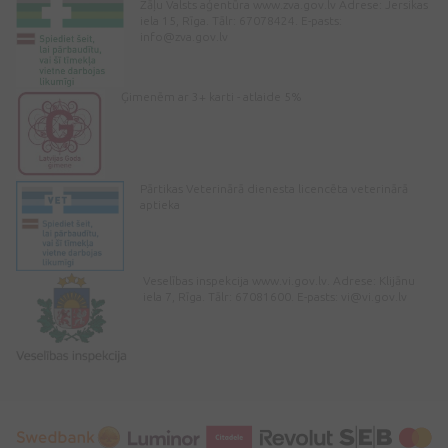
Zāļu Valsts aģentūra www.zva.gov.lv Adrese: Jersikas
iela 15, Rīga. Tālr: 67078424. E-pasts:
info@zva.gov.lv
Ģimenēm ar 3+ karti - atlaide 5%
Pārtikas Veterinārā dienesta licencēta veterinārā
aptieka
Veselības inspekcija www.vi.gov.lv. Adrese: Klijānu
iela 7, Rīga. Tālr: 67081600. E-pasts:
vi@vi.gov.lv