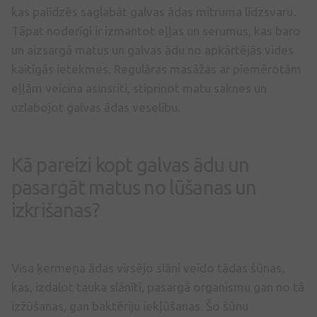
kas palīdzēs saglabāt galvas ādas mitruma līdzsvaru.
Tāpat noderīgi ir izmantot eļļas un serumus, kas baro
un aizsargā matus un galvas ādu no apkārtējās vides
kaitīgās ietekmes. Regulāras masāžas ar piemērotām
eļļām veicina asinsriti, stiprinot matu saknes un
uzlabojot galvas ādas veselību.
Kā pareizi kopt galvas ādu un
pasargāt matus no lūšanas un
izkrišanas?
Visa ķermeņa ādas virsējo slāni veido tādas šūnas,
kas, izdalot tauka slānīti, pasargā organismu gan no tā
izžūšanas, gan baktēriju iekļūšanas. Šo šūnu