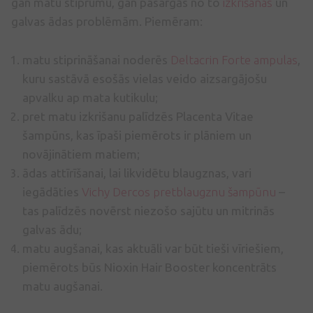
gan matu stiprumu, gan pasargās no to
izkrišanas
un
galvas ādas problēmām. Piemēram:
matu stiprināšanai noderēs
Deltacrin Forte ampulas
,
kuru sastāvā esošās vielas veido aizsargājošu
apvalku ap mata kutikulu;
pret matu izkrišanu palīdzēs Placenta Vitae
šampūns, kas īpaši piemērots ir plāniem un
novājinātiem matiem;
ādas attīrīšanai, lai likvidētu blaugznas, vari
iegādāties
Vichy Dercos pretblaugznu šampūnu
–
tas palīdzēs novērst niezošo sajūtu un mitrinās
galvas ādu;
matu augšanai, kas aktuāli var būt tieši vīriešiem,
piemērots būs Nioxin Hair Booster koncentrāts
matu augšanai.