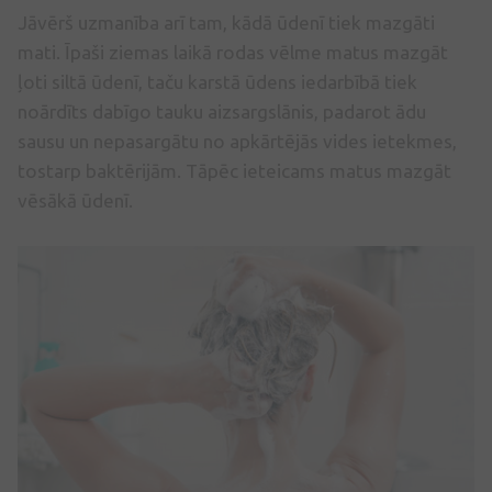
Jāvērš uzmanība arī tam, kādā ūdenī tiek mazgāti
mati. Īpaši ziemas laikā rodas vēlme matus mazgāt
ļoti siltā ūdenī, taču karstā ūdens iedarbībā tiek
noārdīts dabīgo tauku aizsargslānis, padarot ādu
sausu un nepasargātu no apkārtējās vides ietekmes,
tostarp baktērijām. Tāpēc ieteicams matus mazgāt
vēsākā ūdenī.