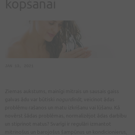
kopšanai
JAN 13, 2021
Ziemas aukstums, mainīgi mitrais un sausais gaiss
galvas ādu var būtiski
nogurdināt
, veicinot ādas
problēmu rašanos un matu izkrišanu vai lūšanu. Kā
novērst šādas problēmas, normalizējot ādas darbību
un stiprinot matus? Svarīgi ir regulāri izmantot
mitrinošus un barojošus šampūnus un kondicionierus,