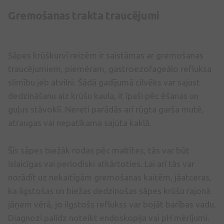
Gremošanas trakta traucējumi
Sāpes krūškurvī reizēm ir saistāmas ar gremošanas
traucējumiem, piemēram, gastroezofageālo refluksa
slimību jeb atvilni. Šādā gadījumā cilvēks var sajust
dedzināšanu aiz krūšu kaula, it īpaši pēc ēšanas un
guļus stāvoklī. Nereti parādās arī rūgta garša mutē,
atraugas vai nepatīkama sajūta kaklā.
Šīs sāpes biežāk rodas pēc maltītes, tās var būt
īslaicīgas vai periodiski atkārtoties. Lai arī tās var
norādīt uz nekaitīgām gremošanas kaitēm, jāatceras,
ka ilgstošas un biežas dedzinošas sāpes krūšu rajonā
jāņem vērā, jo ilgstošs reflukss var bojāt barības vadu.
Diagnozi palīdz noteikt endoskopija vai pH mērījumi.