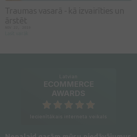
Traumas vasarā - kā izvairīties un
ārstēt
NOV 22, 2019
Lasīt vairāk
Latvian
ECOMMERCE
AWARDS
Iecienītākais interneta veikals
Nepalaid garām mūsu piedāvājumus