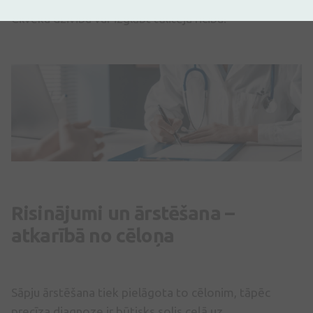
Cilvēka dzīvību var izglābt tūlītēja rīcība.
Risinājumi un ārstēšana –
atkarībā no cēloņa
Sāpju ārstēšana tiek pielāgota to cēlonim, tāpēc
precīza diagnoze ir būtisks solis ceļā uz