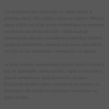
Citi simptomi, kas varētu būt šo sāpju sakarā, ir
grūtības elpot, slikta dūša, svīšana un vājums. Pēkšņas
sāpes krūtīs, kas kļūst arvien intensīvākas un nepāriet,
var liecināt par akūtu situāciju – šādā situācijā
nekavējoties jāizsauc neatliekamā palīdzība! Infarkta
gadījumā diskomforts nepāriet pat miera stāvoklī un
var kļūt arvien intensīvāks, neraugoties uz atpūtu.
Ja sirds muskuļa apasiņošana slodzes laikā ir traucēta,
tas var apdraudēt cilvēka dzīvību, tāpēc svarīgi laikus
atpazīt simptomus. Īpaši jāuzmanās, ja sāpes
krūškurvja apvidū ir pirmo reizi dzīvē vai atšķiras no
ierastajām. Ātra rīcība un palīdzības izsaukšana var
glābt dzīvību.