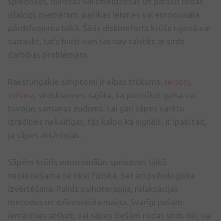
spiedošas, durošas vai smeldzošas un parasti rodas
īslaicīgi, piemēram, panikas lēkmes vai emocionāla
pārdzīvojuma laikā. Šāds diskomforts krūšu rajonā var
satraukt, taču bieži vien tas nav saistīts ar sirds
darbības problēmām.
Raksturīgākie simptomi ir elpas trūkums,
reiboņi
,
svīšana
, sirdsklauves, sajūta, ka pietrūkst gaisa vai
tuvojas samaņas zudums. Lai gan sāpes varētu
izrādīties nekaitīgas, tās kalpo kā signāls, it īpaši tad,
ja sāpes atkārtojas.
Sāpēm krūtīs emocionālas spriedzes laikā
nepieciešama ne tikai fiziska, bet arī psiholoģiska
izvērtēšana. Palīdz psihoterapija, relaksācijas
metodes un dzīvesveida maiņa. Svarīgi pašam
iemācīties atšķirt, vai sāpes tiešām rodas sirds dēļ vai