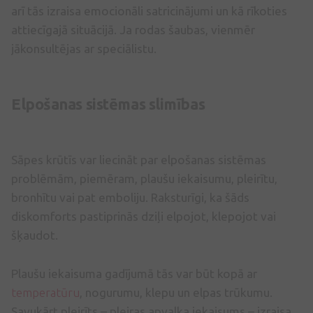
arī tās izraisa emocionāli satricinājumi un kā rīkoties
attiecīgajā situācijā. Ja rodas šaubas, vienmēr
jākonsultējas ar speciālistu.
Elpošanas sistēmas slimības
Sāpes krūtīs var liecināt par elpošanas sistēmas
problēmām, piemēram, plaušu iekaisumu, pleirītu,
bronhītu vai pat emboliju. Raksturīgi, ka šāds
diskomforts pastiprinās dziļi elpojot, klepojot vai
šķaudot.
Plaušu iekaisuma gadījumā tās var būt kopā ar
temperatūru
, nogurumu, klepu un elpas trūkumu.
Savukārt pleirīts – pleiras apvalka iekaisums – izraisa