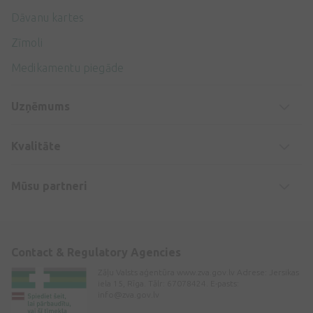
Dāvanu kartes
Zīmoli
Medikamentu piegāde
Uzņēmums
Kvalitāte
Mūsu partneri
Contact & Regulatory Agencies
Zāļu Valsts aģentūra www.zva.gov.lv Adrese: Jersikas
iela 15, Rīga. Tālr: 67078424. E-pasts:
info@zva.gov.lv