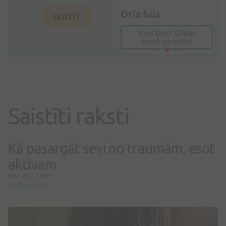
29,59€
Drīz būs
1
SKATĪT
Kad būs? Gribu
zināt pirmais!
Pirkt
Saistīti raksti
Kā pasargāt sevi no traumām, esot
aktīvam
NOV 22, 2019
Lasīt vairāk