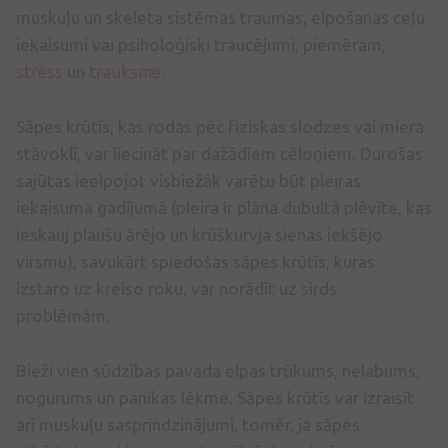
muskuļu un skeleta sistēmas traumas, elpošanas ceļu
iekaisumi vai psiholoģiski traucējumi, piemēram,
stress
un
trauksme
.
Sāpes krūtīs, kas rodas pēc fiziskas slodzes vai miera
stāvoklī, var liecināt par dažādiem cēloņiem. Durošas
sajūtas ieelpojot visbiežāk varētu būt pleiras
iekaisuma gadījumā (pleira ir plāna dubultā plēvīte, kas
ieskauj plaušu ārējo un krūškurvja sienas iekšējo
virsmu), savukārt spiedošas sāpes krūtīs, kuras
izstaro uz kreiso roku, var norādīt uz sirds
problēmām.
Bieži vien sūdzības pavada elpas trūkums, nelabums,
nogurums un panikas lēkme. Sāpes krūtīs var izraisīt
arī muskuļu sasprindzinājumi, tomēr, ja sāpes