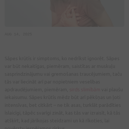
AUG 14, 2025
Sāpes krūtīs ir simptoms, ko nedrīkst ignorēt. Sāpes
var būt nekaitīgas, piemēram, saistītas ar muskuļu
sasprindzinājumu vai gremošanas traucējumiem, taču
tās var liecināt arī par nopietniem veselības
apdraudējumiem, piemēram,
sirds slimībām
vai plaušu
iekaisumu. Sāpes krūtīs mēdz būt arī pēkšņas un ļoti
intensīvas, bet citkārt – ne tik asas, turklāt parādīties
īslaicīgi, tāpēc svarīgi zināt, kas tās var izraisīt, kā tās
atšķirt, kad jārīkojas steidzami un kā rīkoties, lai
novērstu iespējamos riskus.