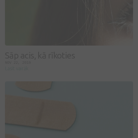
Sāp acis, kā rīkoties
NOV 22, 2019
Lasīt vairāk