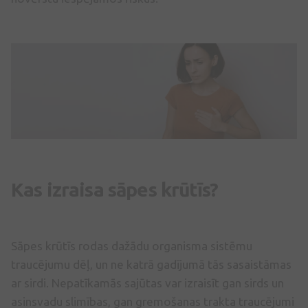
Kas izraisa sāpes krūtīs?
Sāpes krūtīs rodas dažādu organisma sistēmu
traucējumu dēļ, un ne katrā gadījumā tās sasaistāmas
ar sirdi. Nepatīkamās sajūtas var izraisīt gan sirds un
asinsvadu slimības, gan gremošanas trakta traucējumi