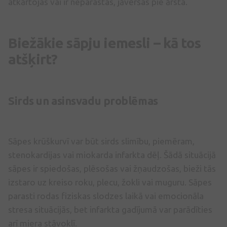
atkārtojas vai ir neparastas, jāvēršas pie ārsta.
Biežākie sāpju iemesli – kā tos
atšķirt?
Sirds un asinsvadu problēmas
Sāpes krūškurvī var būt sirds slimību, piemēram,
stenokardijas vai miokarda infarkta dēļ. Šādā situācijā
sāpes ir spiedošas, plēsošas vai žņaudzošas, bieži tās
izstaro uz kreiso roku, plecu, žokli vai muguru. Sāpes
parasti rodas fiziskas slodzes laikā vai emocionāla
stresa situācijās, bet infarkta gadījumā var parādīties
arī miera stāvoklī.