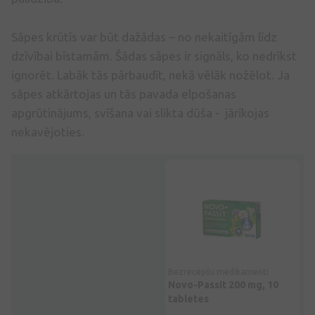
Sāpes krūtīs var būt dažādas – no nekaitīgām līdz
dzīvībai bīstamām. Šādas sāpes ir signāls, ko nedrīkst
ignorēt. Labāk tās pārbaudīt, nekā vēlāk nožēlot. Ja
sāpes atkārtojas un tās pavada elpošanas
apgrūtinājums, svīšana vai slikta dūša - jārīkojas
nekavējoties.
5
(1)
Uztura bagātinātājs
Bezrecepšu medikamenti
Be
u
CLARIWELL Somnux miega
Novo-Passit 200 mg, 10
Va
 ml
kvalitātes uzlabošanai, 60
tabletes
uz
kapsulas