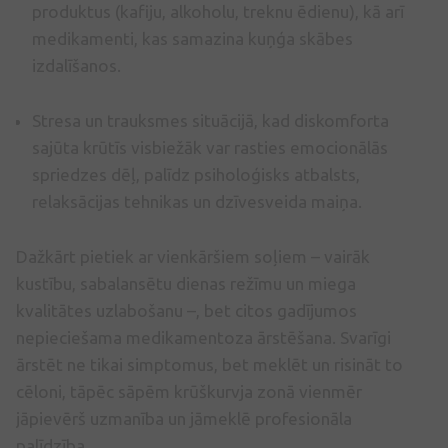
produktus (kafiju, alkoholu, treknu ēdienu), kā arī
medikamenti, kas samazina kuņģa skābes
izdalīšanos.
Stresa un trauksmes situācijā, kad diskomforta
sajūta krūtīs visbiežāk var rasties emocionālās
spriedzes dēļ, palīdz psiholoģisks atbalsts,
relaksācijas tehnikas un dzīvesveida maiņa.
Dažkārt pietiek ar vienkāršiem soļiem – vairāk
kustību, sabalansētu dienas režīmu un miega
kvalitātes uzlabošanu –, bet citos gadījumos
nepieciešama medikamentoza ārstēšana. Svarīgi
ārstēt ne tikai simptomus, bet meklēt un risināt to
cēloni, tāpēc sāpēm krūškurvja zonā vienmēr
jāpievērš uzmanība un jāmeklē profesionāla
palīdzība.