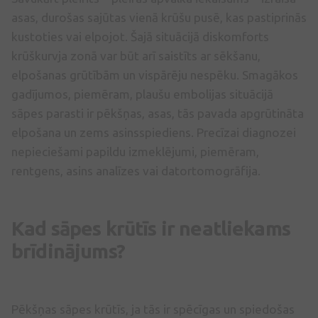
asas, durošas sajūtas vienā krūšu pusē, kas pastiprinās
kustoties vai elpojot. Šajā situācijā diskomforts
krūškurvja zonā var būt arī saistīts ar sēkšanu,
elpošanas grūtībām un vispārēju nespēku. Smagākos
gadījumos, piemēram, plaušu embolijas situācijā
sāpes parasti ir pēkšņas, asas, tās pavada apgrūtināta
elpošana un zems asinsspiediens. Precīzai diagnozei
nepieciešami papildu izmeklējumi, piemēram,
rentgens, asins analīzes vai datortomogrāfija.
Kad sāpes krūtīs ir neatliekams
brīdinājums?
Pēkšņas sāpes krūtīs, ja tās ir spēcīgas un spiedošas