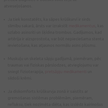
atveseļošanos.
Ja tiek konstatēts, ka sāpes krūškurvī ir sirds
slimību sakarā, ārsts var izrakstīt
medikamentus
, kas
uzlabo asinsriti un šķīdina trombus. Gadījumos, kad
artērija ir aizsprostota, var būt nepieciešama stenta
ievietošana, kas atjaunos normālu asins plūsmu.
Muskuļu un skeleta sāpju gadījumā, piemēram, pēc
traumas vai fiziskas pārslodzes, atvieglojumu var
sniegt fizioterapija,
pretsāpju medikamenti
un
sildoši krēmi.
Ja diskomforts krūškurvja zonā ir saistīts ar
gremošanas sistēmas problēmām, piemēram,
refluksu, tiek nozīmēta diēta, kas izslēdz kairinošus