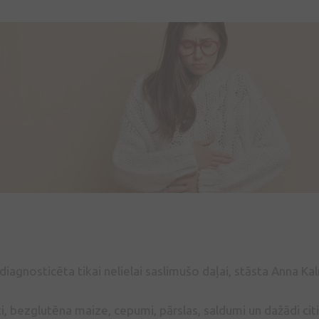
a diagnosticēta tikai nelielai saslimušo daļai, stāsta Anna Ka
, bezglutēna maize, cepumi, pārslas, saldumi un dažādi citi p