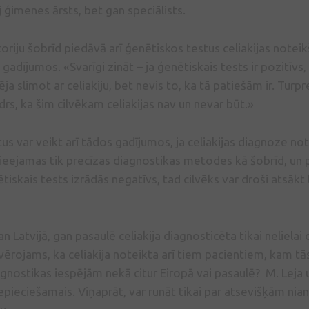
 ģimenes ārsts, bet gan speciālists.
oriju šobrīd piedāvā arī ģenētiskos testus celiakijas noteik
 gadījumos. «Svarīgi zināt – ja ģenētiskais tests ir pozitīvs,
ēja slimot ar celiakiju, bet nevis to, ka tā patiešām ir. Turpr
idrs, ka šim cilvēkam celiakijas nav un nevar būt.»
us var veikt arī tādos gadījumos, ja celiakijas diagnoze n
pieejamas tik precīzas diagnostikas metodes kā šobrīd, un 
tiskais tests izrādās negatīvs, tad cilvēks var droši atsākt
gan Latvijā, gan pasaulē celiakija diagnosticēta tikai neliela
ir vērojams, ka celiakija noteikta arī tiem pacientiem, kam tā
gnostikas iespējām nekā citur Eiropā vai pasaulē? M. Leja uz
epieciešamais. Viņaprāt, var runāt tikai par atsevišķām nian