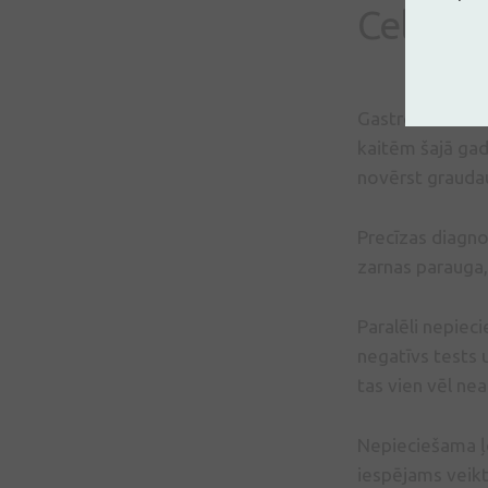
Celikali
Gastroenterolog
kaitēm šajā gad
novērst graudau
Precīzas diagno
zarnas parauga,
Paralēli nepieci
negatīvs tests u
tas vien vēl nea
Nepieciešama ļo
iespējams veikt