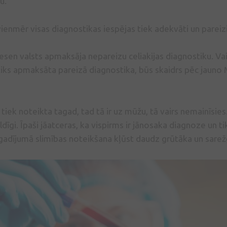
u.
vienmēr visas diagnostikas iespējas tiek adekvāti un parei
nesen valsts apmaksāja nepareizu celiakijas diagnostiku. V
 tiks apmaksāta pareizā diagnostika, būs skaidrs pēc jauno
tiek noteikta tagad, tad tā ir uz mūžu, tā vairs nemainīsies.
ldīgi. Īpaši jāatceras, ka vispirms ir jānosaka diagnoze un 
 gadījumā slimības noteikšana kļūst daudz grūtāka un sarež