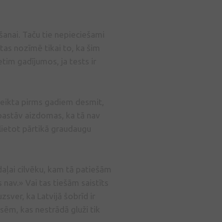
šanai. Taču tie nepieciešami
 tas nozīmē tikai to, ka šim
etim gadījumos, ja tests ir
oteikta pirms gadiem desmit,
pastāv aizdomas, ka tā nav
 lietot pārtikā graudaugu
i daļai cilvēku, kam tā patiešām
s nav.» Vai tas tiešām saistīts
sver, ka Latvijā šobrīd ir
sēm, kas nestrādā gluži tik