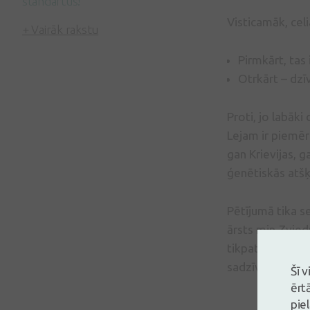
standartus!
Visticamāk, celi
+ Vairāk rakstu
Pirmkārt, tas 
Otrkārt – dzī
Proti, jo labāki 
Lejam ir piemēri
gan Krievijas, g
ģenētiskās atšķi
Pētījumā tika se
ārsts min Zviedr
tikpat strauju 
sadzīves apstākļ
Šī 
ērt
pie