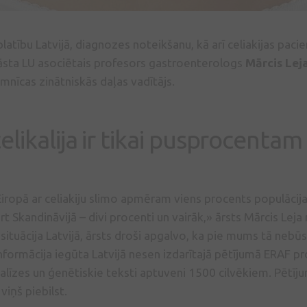
zplatību Latvijā, diagnozes noteikšanu, kā arī celiakijas pa
āsta LU asociētais profesors gastroenterologs
Mārcis Lej
imnīcas zinātniskās daļas vadītājs.
celikalija ir tikai pusprocentam
Eiropā ar celiakiju slimo apmēram viens procents populācijas
 Skandināvijā – divi procenti un vairāk,» ārsts Mārcis Leja r
r situācija Latvijā, ārsts droši apgalvo, ka pie mums tā ne
nformācija iegūta Latvijā nesen izdarītajā pētījumā ERAF pr
nalīzes un ģenētiskie teksti aptuveni 1500 cilvēkiem. Pētīj
 viņš piebilst.