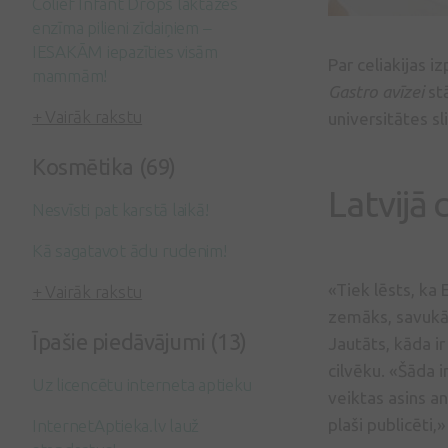
Colief Infant Drops laktāzes
enzīma pilieni zīdaiņiem –
IESAKĀM iepazīties visām
Par celiakijas i
mammām!
Gastro avīzei
st
+ Vairāk rakstu
universitātes sl
Kosmētika (69)
Latvijā 
Nesvīsti pat karstā laikā!
Kā sagatavot ādu rudenim!
«Tiek lēsts, ka 
+ Vairāk rakstu
zemāks, savukārt
Īpašie piedāvājumi (13)
Jautāts, kāda i
cilvēku. «Šāda i
Uz licencētu interneta aptieku
veiktas asins a
plaši publicēti,»
InternetAptieka.lv lauž