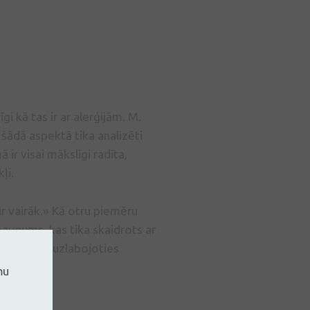
īgi kā tas ir ar alerģijām. M.
 šādā aspektā tika analizēti
ir visai mākslīgi radīta,
ļi.
ir vairāk.» Kā otru piemēru
ieaugums, kas tika skaidrots ar
ī Latvijā, uzlabojoties
mu