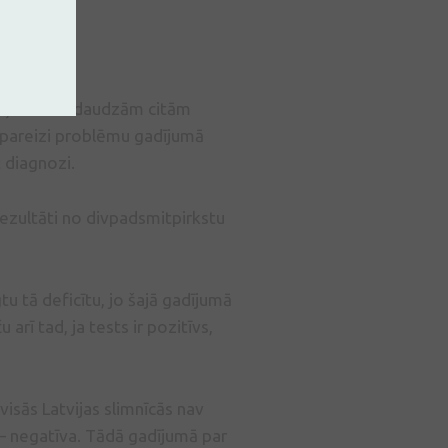
tšķirībā no daudzām citām
 pareizi problēmu gadījumā
 diagnozi.
rezultāti no divpadsmitpirkstu
tu tā deficītu, jo šajā gadījumā
arī tad, ja tests ir pozitīvs,
isās Latvijas slimnīcās nav
 – negatīva. Tādā gadījumā par