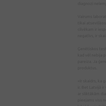
diagnozi nelemj
Vairums laborat
tikai atsevišķos
cilvēkam ir iesp
negatīvs, ir ska
Ģenētiskos test
kad vēl nebija 
pareiza. Ja ģenē
produktus.
«Ir skaidrs, ka 
ir. Bet Latvijā 
ar sliktākām dia
pieejams viss n