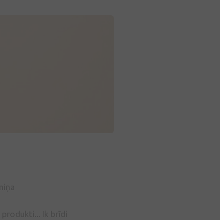
lniņa
rodukti... Ik brīdi