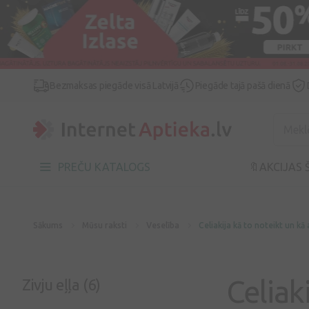
Bezmaksas piegāde visā Latvijā
Piegāde tajā pašā dienā
PREČU KATALOGS
🔖AKCIJAS 
Sākums
Mūsu raksti
Veselība
Celiakija kā to noteikt un kā
Celiak
Zivju eļļa (6)