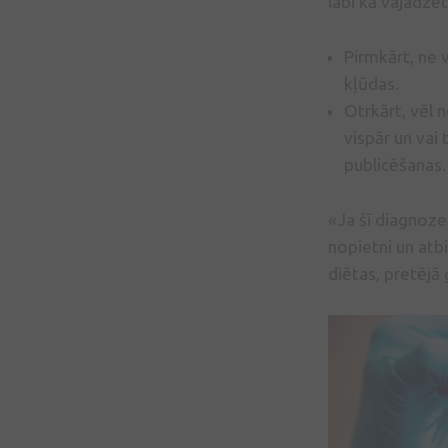
labi kā vajadzēt
Pirmkārt, ne 
kļūdas.
Otrkārt, vēl 
vispār un vai
publicēšanas.
«Ja šī diagnoze 
nopietni un atbi
diētas, pretējā