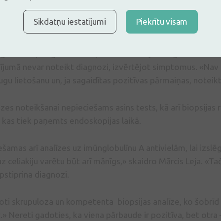
jas diagnostikas iespējas
Sīkdatņu iestatījumi
Piekrītu visam
s uzsver, ka galvenais ir pareiza celiakijas diagnostika. A
ījumā nevar noteikt diagnozi, izvērtējot simptomus. «Nav
gu lietošanu un, ja sagaidītas pozitīvas pārmaiņas, noteikt
zes noteikšanai nepieciešams asins tests, kā arī biopsijas 
 kas tiek paņemts endoskopijas laikā.
ešamas arī analīzes uz imūnglobulīnu A antivielām, lai izslēg
z celiakiju varētu būt arī mānīgs,» skaidro Mārcis Leja. «Taču 
pstiprina diagnozi.
ti skrupuloza un kompetenta biopsijas analīze, ko šobrīd v
.» Nereti gadoties, ka viena pārbaude ir pozitīva, bet otra