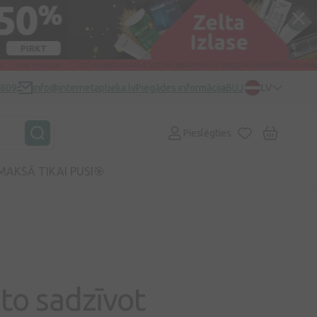
0809
info@internetaptieka.lv
Piegādes informācija
BUJ
LV
Pieslēgties
MAKSĀ TIKAI PUSI🎯
 to sadzīvot