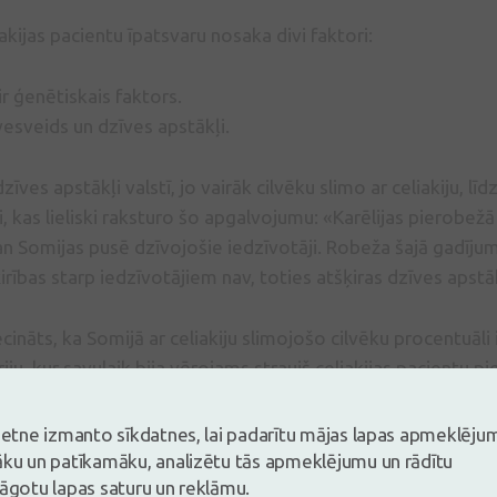
akijas pacientu īpatsvaru nosaka divi faktori:
ir ģenētiskais faktors.
vesveids un dzīves apstākļi.
dzīves apstākļi valstī, jo vairāk cilvēku slimo ar celiakiju, līdz
, kas lieliski raksturo šo apgalvojumu: «Karēlijas pierobežā
an Somijas pusē dzīvojošie iedzīvotāji. Robeža šajā gadījumā 
rības starp iedzīvotājiem nav, toties atšķiras dzīves apstāk
cināts, ka Somijā ar celiakiju slimojošo cilvēku procentuāli 
iju, kur savulaik bija vērojams straujš celiakijas pacientu p
mākslīgi baroto bērnu pieaugumu. Tātad pastāv iespēja, ka ar
iem, celiakijas pacientu skaits var pieaugt.
vietne izmanto sīkdatnes, lai padarītu mājas lapas apmeklēju
āku un patīkamāku, analizētu tās apmeklējumu un rādītu
lāgotu lapas saturu un reklāmu.