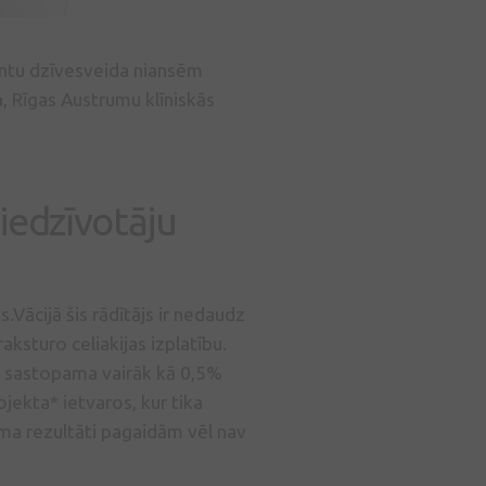
cientu dzīvesveida niansēm
a
, Rīgas Austrumu klīniskās
 iedzīvotāju
.Vācijā šis rādītājs ir nedaudz
aksturo celiakijas izplatību.
būs sastopama vairāk kā 0,5%
ojekta* ietvaros, kur tika
uma rezultāti pagaidām vēl nav