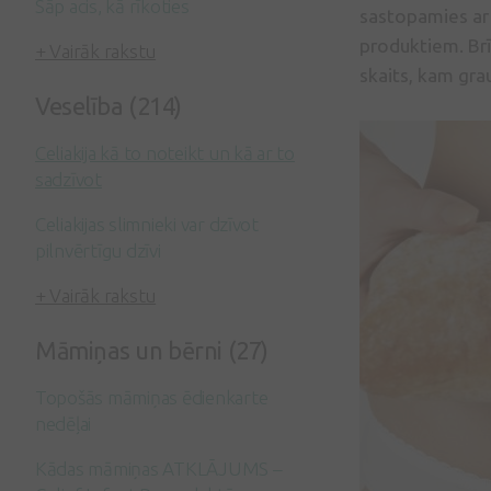
Sāp acis, kā rīkoties
sastopamies ar 
produktiem. Brī
+ Vairāk rakstu
skaits, kam gra
Veselība (214)
Celiakija kā to noteikt un kā ar to
sadzīvot
Celiakijas slimnieki var dzīvot
pilnvērtīgu dzīvi
+ Vairāk rakstu
Māmiņas un bērni (27)
Topošās māmiņas ēdienkarte
nedēļai
Kādas māmiņas ATKLĀJUMS –