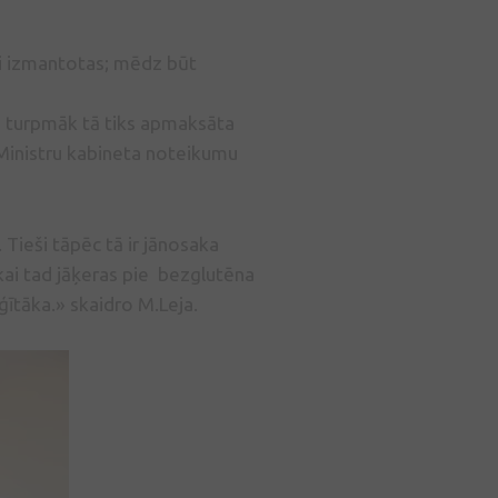
zi izmantotas; mēdz būt
ai turpmāk tā tiks apmaksāta
 Ministru kabineta noteikumu
 Tieši tāpēc tā ir jānosaka
tikai tad jāķeras pie bezglutēna
ģītāka.» skaidro M.Leja.