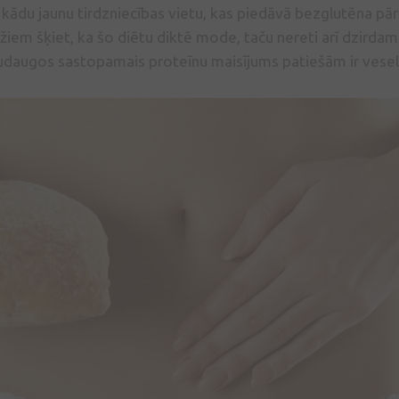
kādu jaunu tirdzniecības vietu, kas piedāvā bezglutēna pārt
žiem šķiet, ka šo diētu diktē mode, taču nereti arī dzirdams
udaugos sastopamais proteīnu maisījums patiešām ir vesel