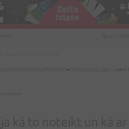
Drošība
+371 6784
ŠODIEN
VITAMĪNI
VISI PRODUKTI
👑ZELTA IZLASE LĪDZ -50👑
🎯
 ar to sadzīvot
ija kā to noteikt un kā ar