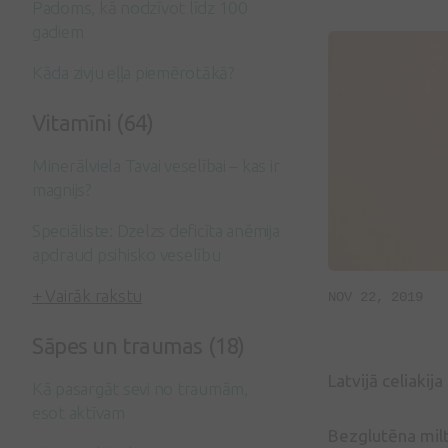
Padoms, kā nodzīvot līdz 100
gadiem
Kāda zivju eļļa piemērotākā?
Vitamīni (64)
Minerālviela Tavai veselībai – kas ir
magnijs?
Speciāliste: Dzelzs deficīta anēmija
apdraud psihisko veselību
+ Vairāk rakstu
NOV 22, 2019
Sāpes un traumas (18)
Latvijā celiakij
Kā pasargāt sevi no traumām,
esot aktīvam
Bezglutēna milti