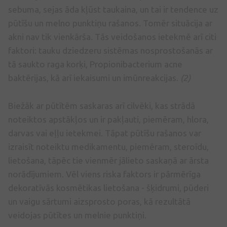
sebuma, sejas āda kļūst taukaina, un tai ir tendence uz
pūtīšu un melno punktiņu rašanos. Tomēr situācija ar
akni nav tik vienkārša. Tās veidošanos ietekmē arī citi
faktori: tauku dziedzeru sistēmas nosprostošanās ar
tā saukto raga korķi, Propionibacterium acne
baktērijas, kā arī iekaisumi un imūnreakcijas.
(2)
Biežāk ar pūtītēm saskaras arī cilvēki, kas strādā
noteiktos apstākļos un ir pakļauti, piemēram, hlora,
darvas vai eļļu ietekmei. Tāpat pūtīšu rašanos var
izraisīt noteiktu medikamentu, piemēram, steroīdu,
lietošana, tāpēc tie vienmēr jālieto saskaņā ar ārsta
norādījumiem. Vēl viens riska faktors ir pārmērīga
dekoratīvās kosmētikas lietošana - šķidrumi, pūderi
un vaigu sārtumi aizsprosto poras, kā rezultātā
veidojas pūtītes un melnie punktiņi.