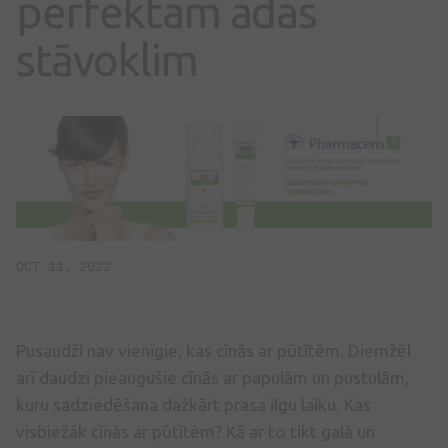
perfektam ādas
stāvoklim
OCT 11, 2022
Pusaudži nav vienīgie, kas cīnās ar pūtītēm. Diemžēl
arī daudzi pieaugušie cīnās ar papulām un pustulām,
kuru sadziedēšana dažkārt prasa ilgu laiku. Kas
visbiežāk cīnās ar pūtītēm? Kā ar to tikt galā un