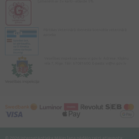
Ģimenēm ar 3+ karti - atlaide 5%
Pārtikas Veterinārā dienesta licencēta veterinārā
aptieka
Veselības inspekcija www.vi.gov.lv. Adrese: Klijānu
iela 7, Rīga. Tālr: 67081600. E-pasts:
vi@vi.gov.lv
© 2026 InternetAptieka
Mājas lapa pēdējo reizi atjaunota: