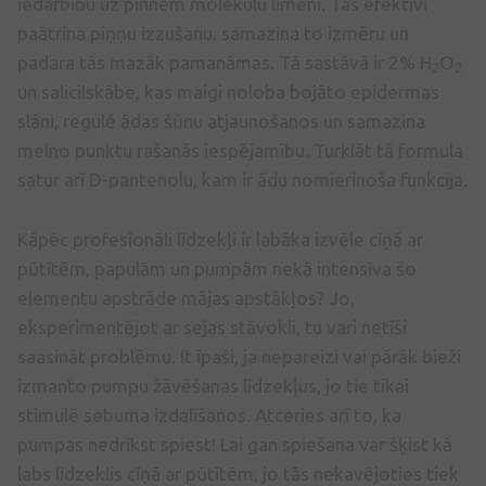
iedarbību uz pinnēm molekulu līmenī. Tas efektīvi
paātrina piņņu izzušanu, samazina to izmēru un
padara tās mazāk pamanāmas. Tā sastāvā ir 2% H
O
2
2
un salicilskābe, kas maigi noloba bojāto epidermas
slāni, regulē ādas šūnu atjaunošanos un samazina
melno punktu rašanās iespējamību. Turklāt tā formula
satur arī D-pantenolu, kam ir ādu nomierinoša funkcija.
Kāpēc profesionāli līdzekļi ir labāka izvēle cīņā ar
pūtītēm, papulām un pumpām nekā intensīva šo
elementu apstrāde mājas apstākļos? Jo,
eksperimentējot ar sejas stāvokli, tu vari netīši
saasināt problēmu. It īpaši, ja nepareizi vai pārāk bieži
izmanto pumpu žāvēšanas līdzekļus, jo tie tikai
stimulē sebuma izdalīšanos. Atceries arī to, ka
pumpas nedrīkst spiest! Lai gan spiešana var šķist kā
labs līdzeklis cīņā ar pūtītēm, jo tās nekavējoties tiek