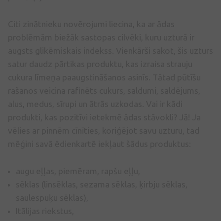
Citi zinātnieku novērojumi liecina, ka ar ādas
problēmām biežāk sastopas cilvēki, kuru uzturā ir
augsts glikēmiskais indekss. Vienkārši sakot, šis uzturs
satur daudz pārtikas produktu, kas izraisa strauju
cukura līmeņa paaugstināšanos asinīs. Tātad pūtīšu
rašanos veicina rafinēts cukurs, saldumi, saldējums,
alus, medus, sīrupi un ātrās uzkodas. Vai ir kādi
produkti, kas pozitīvi ietekmē ādas stāvokli? Jā! Ja
vēlies ar pinnēm cīnīties, koriģējot savu uzturu, tad
mēģini savā ēdienkartē iekļaut šādus produktus:
augu eļļas, piemēram, rapšu eļļu,
sēklas (linsēklas, sezama sēklas, ķirbju sēklas,
saulespuķu sēklas),
Itālijas riekstus,