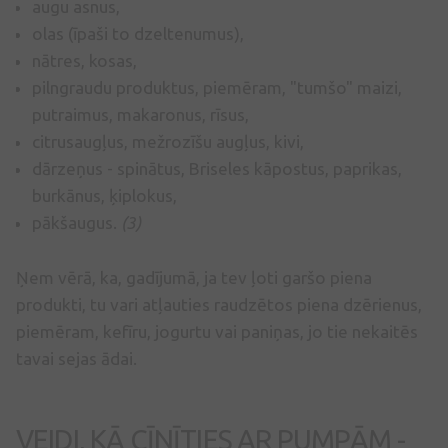
augu asnus,
olas (īpaši to dzeltenumus),
nātres, kosas,
pilngraudu produktus, piemēram, "tumšo" maizi,
putraimus, makaronus, rīsus,
citrusaugļus, mežrozīšu augļus, kivi,
dārzeņus - spinātus, Briseles kāpostus, paprikas,
burkānus, ķiplokus,
pākšaugus.
(3)
Ņem vērā, ka, gadījumā, ja tev ļoti garšo piena
produkti, tu vari atļauties raudzētos piena dzērienus,
piemēram, kefīru, jogurtu vai paniņas, jo tie nekaitēs
tavai sejas ādai.
VEIDI, KĀ CĪNĪTIES AR PUMPĀM -