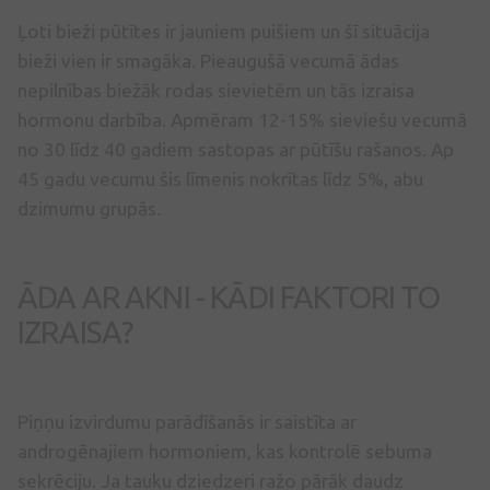
Ļoti bieži pūtītes ir jauniem puišiem un šī situācija
bieži vien ir smagāka. Pieaugušā vecumā ādas
nepilnības biežāk rodas sievietēm un tās izraisa
hormonu darbība. Apmēram 12-15% sieviešu vecumā
no 30 līdz 40 gadiem sastopas ar pūtīšu rašanos. Ap
45 gadu vecumu šis līmenis nokrītas līdz 5%, abu
dzimumu grupās.
ĀDA AR AKNI - KĀDI FAKTORI TO
IZRAISA?
Piņņu izvirdumu parādīšanās ir saistīta ar
androgēnajiem hormoniem, kas kontrolē sebuma
sekrēciju. Ja tauku dziedzeri ražo pārāk daudz