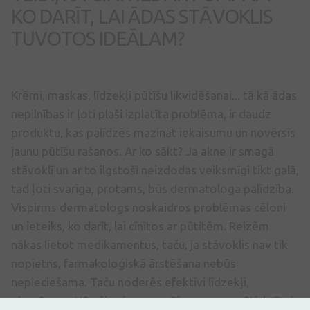
KO DARĪT, LAI ĀDAS STĀVOKLIS
TUVOTOS IDEĀLAM?
Krēmi, maskas, līdzekļi pūtīšu likvidēšanai... tā kā ādas
nepilnības ir ļoti plaši izplatīta problēma, ir daudz
produktu, kas palīdzēs mazināt iekaisumu un novērsīs
jaunu pūtīšu rašanos. Ar ko sākt? Ja akne ir smagā
stāvoklī un ar to ilgstoši neizdodas veiksmīgi tikt galā,
tad ļoti svarīga, protams, būs dermatologa palīdzība.
Vispirms dermatologs noskaidros problēmas cēloni
un ieteiks, ko darīt, lai cīnītos ar pūtītēm. Reizēm
nākas lietot medikamentus, taču, ja stāvoklis nav tik
nopietns, farmakoloģiskā ārstēšana nebūs
nepieciešama. Taču noderēs efektīvi līdzekļi,
piemēram attīroši sejas mazgāšanas preparāti, krēmi