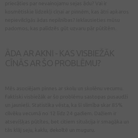
priecāties par nevainojamu sejas ādu? Vai ir
kosmētiskie līdzekļi cīņai ar pinnēm, kas ātri apkaros
nepievilcīgās ādas nepilnības? Ieklausieties mūsu
padomos, kas palīdzēs gūt uzvaru pār pūtītēm.
ĀDA AR AKNI - KAS VISBIEŽĀK
CĪNĀS AR ŠO PROBLĒMU?
Mēs asociējam pinnes ar skolu un skolēnu vecumu.
Faktiski visbiežāk ar šo problēmu sastopas pusaudži
un jaunieši. Statistika vēsta, ka šī slimība skar 85%
cilvēku vecumā no 12 līdz 24 gadiem. Dažiem ir
atsevišķas pūtītes, bet citiem situācija ir smagāka un
tās klāj seju, kaklu, dekoltē un muguru.