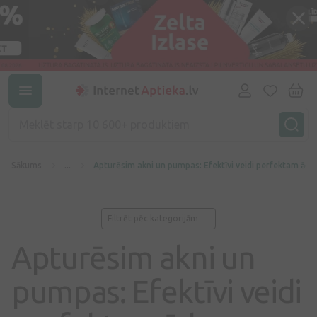
Sākums
...
Apturēsim akni un pumpas: Efektīvi veidi perfektam āda
Filtrēt pēc kategorijām
Apturēsim akni un
pumpas: Efektīvi veidi