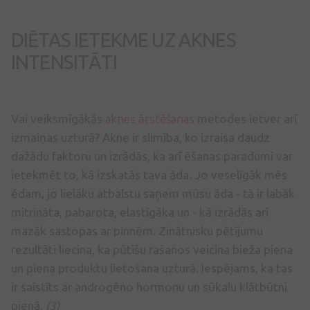
DIĒTAS IETEKME UZ AKNES
INTENSITĀTI
Vai veiksmīgākās
aknes ārstēšanas
metodes ietver arī
izmaiņas uzturā? Akne ir slimība, ko izraisa daudz
dažādu faktoru un izrādās, ka arī ēšanas paradumi var
ietekmēt to, kā izskatās tava āda. Jo veselīgāk mēs
ēdam, jo lielāku atbalstu saņem mūsu āda - tā ir labāk
mitrināta, pabarota, elastīgāka un - kā izrādās arī
mazāk sastopas ar pinnēm. Zinātnisku pētījumu
rezultāti liecina, ka pūtīšu rašanos veicina bieža piena
un piena produktu lietošana uzturā. Iespējams, ka tas
ir saistīts ar androgēno hormonu un sūkalu klātbūtni
pienā.
(3)