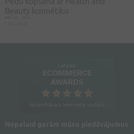
Pēdu kopšana ar Health and
Beauty kosmētiku
NOV 22, 2019
Lasīt vairāk
Latvian
ECOMMERCE
AWARDS
Iecienītākais interneta veikals
Nepalaid garām mūsu piedāvājumus