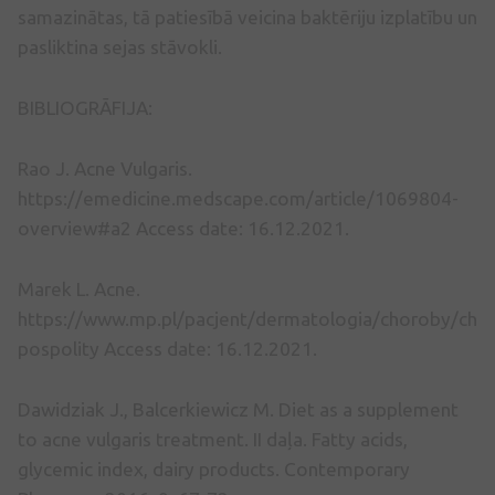
samazinātas, tā patiesībā veicina baktēriju izplatību un
pasliktina sejas stāvokli.
BIBLIOGRĀFIJA:
Rao J. Acne Vulgaris.
https://emedicine.medscape.com/article/1069804-
overview#a2 Access date: 16.12.2021.
Marek L. Acne.
https://www.mp.pl/pacjent/dermatologia/choroby/chor
pospolity Access date: 16.12.2021.
Dawidziak J., Balcerkiewicz M. Diet as a supplement
to acne vulgaris treatment. II daļa. Fatty acids,
glycemic index, dairy products. Contemporary