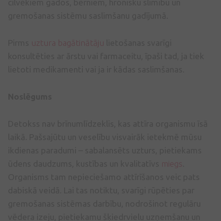
cilvēkiem gados, bērniem, hronisku slimību un
gremošanas sistēmu saslimšanu gadījumā.
Pirms
uztura bagātinātāju
lietošanas svarīgi
konsultēties ar ārstu vai farmaceitu, īpaši tad, ja tiek
lietoti medikamenti vai ja ir kādas saslimšanas.
Noslēgums
Detokss nav brīnumlīdzeklis, kas attīra organismu īsā
laikā. Pašsajūtu un veselību visvairāk ietekmē mūsu
ikdienas paradumi – sabalansēts uzturs, pietiekams
ūdens daudzums, kustības un kvalitatīvs
miegs
.
Organisms tam nepieciešamo attīrīšanos veic pats
dabiskā veidā. Lai tas notiktu, svarīgi rūpēties par
gremošanas sistēmas darbību, nodrošinot regulāru
vēdera izeju, pietiekamu šķiedrvielu uzņemšanu un