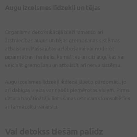
Augu izcelsmes līdzekļi un tējas
Organisma detoksikācijā bieži izmanto arī
ārstniecības augus un tējas gremošanas sistēmas
atbalstam. Pašsajūtas uzlabošanai var noderēt
piparmētras, fenhelis, kumelītes un citi augi, kas var
veicināt gremošanu un atbalstīt arī nervu sistēmu.
Augu izcelsmes līdzekļi ikdienā jālieto pārdomāti, jo
arī dabīgas vielas var nebūt piemērotas visiem. Pirms
uztura bagātinātāju lietošanas ieteicams konsultēties
ar farmaceitu vai ārstu.
Vai detokss tiešām palīdz