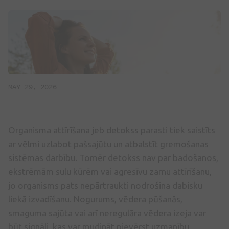
MAY 29, 2026
Organisma attīrīšana jeb detokss parasti tiek saistīts
ar vēlmi uzlabot pašsajūtu un atbalstīt gremošanas
sistēmas darbību. Tomēr detokss nav par badošanos,
ekstrēmām sulu kūrēm vai agresīvu zarnu attīrīšanu,
jo organisms pats nepārtraukti nodrošina dabisku
liekā izvadīšanu. Nogurums, vēdera pūšanās,
smaguma sajūta vai arī neregulāra vēdera izeja var
būt signāli, kas var mudināt pievērst uzmanību