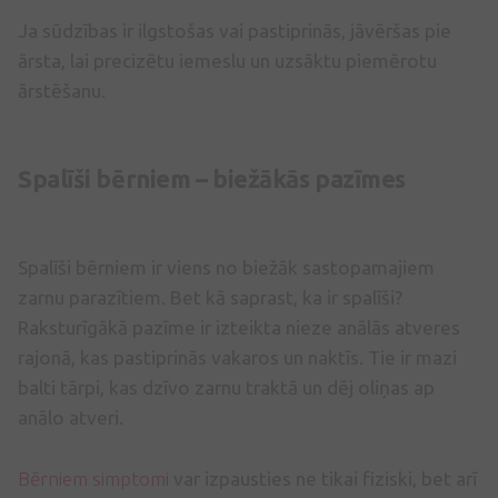
Ja sūdzības ir ilgstošas vai pastiprinās, jāvēršas pie
ārsta, lai precizētu iemeslu un uzsāktu piemērotu
ārstēšanu.
Spalīši bērniem – biežākās pazīmes
Spalīši bērniem ir viens no biežāk sastopamajiem
zarnu parazītiem. Bet kā saprast, ka ir spalīši?
Raksturīgākā pazīme ir izteikta nieze anālās atveres
rajonā, kas pastiprinās vakaros un naktīs. Tie ir mazi
balti tārpi, kas dzīvo zarnu traktā un dēj oliņas ap
anālo atveri.
Bērniem simptomi
var izpausties ne tikai fiziski, bet arī