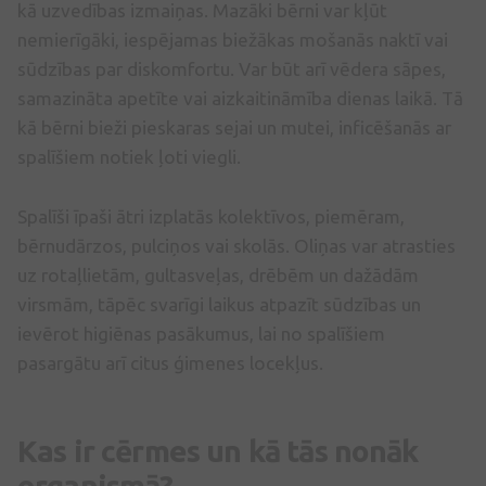
kā uzvedības izmaiņas. Mazāki bērni var kļūt
nemierīgāki, iespējamas biežākas mošanās naktī vai
sūdzības par diskomfortu. Var būt arī vēdera sāpes,
samazināta apetīte vai aizkaitināmība dienas laikā. Tā
kā bērni bieži pieskaras sejai un mutei, inficēšanās ar
spalīšiem notiek ļoti viegli.
Spalīši īpaši ātri izplatās kolektīvos, piemēram,
bērnudārzos, pulciņos vai skolās. Oliņas var atrasties
uz rotaļlietām, gultasveļas, drēbēm un dažādām
virsmām, tāpēc svarīgi laikus atpazīt sūdzības un
ievērot higiēnas pasākumus, lai no spalīšiem
pasargātu arī citus ģimenes locekļus.
Kas ir cērmes un kā tās nonāk
organismā?