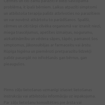
Cērmes un citi zarnu parazīti ir bieži sastopama
problēma, it īpaši bērniem. Laikus atpazīti simptomi
un atbilstoša terapija palīdz atbrīvoties no parazītiem
un var novērst atkārtotu to parādīšanos. Spalīši,
cērmes un citi tārpi cilvēka organismā var izraisīt niezi,
miega traucējumus, apetītes izmaiņas, nogurumu,
aizkaitināmību un vēdera sāpes, tāpēc, pamanot šos
simptomus, jākonsultējas ar farmaceitu vai ārstu.
Rūpīga higiēna un piemēroti pretparazītu līdzekļi
palīdz pasargāt no inficēšanās gan bērnus, gan
pieaugušos.
Pirms zāļu lietošanas uzmanīgi izlasiet lietošanas
instrukciju vai atbilstošu informāciju uz iepakojuma.
Par zāļu lietošanu konsultēties pie ārsta vai