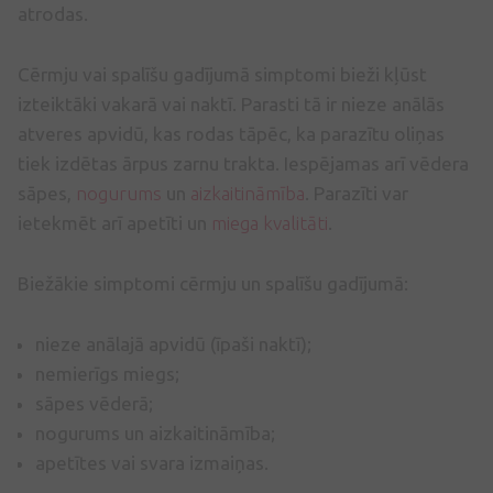
atrodas.
Cērmju vai spalīšu gadījumā simptomi bieži kļūst
izteiktāki vakarā vai naktī. Parasti tā ir nieze anālās
atveres apvidū, kas rodas tāpēc, ka parazītu oliņas
tiek izdētas ārpus zarnu trakta. Iespējamas arī vēdera
sāpes,
nogurums
un
aizkaitināmība
. Parazīti var
ietekmēt arī apetīti un
miega kvalitāti
.
Biežākie simptomi cērmju un spalīšu gadījumā:
nieze anālajā apvidū (īpaši naktī);
nemierīgs miegs;
sāpes vēderā;
nogurums un aizkaitināmība;
apetītes vai svara izmaiņas.