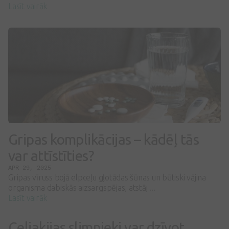
Lasīt vairāk
Gripas komplikācijas – kādēļ tās
var attīstīties?
APR 29, 2025
Gripas vīruss bojā elpceļu gļotādas šūnas un būtiski vājina
organisma dabiskās aizsargspējas, atstāj ...
Lasīt vairāk
Celiakijas slimnieki var dzīvot