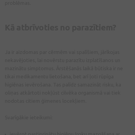
problēmas.
Kā atbrīvoties no parazītiem?
Ja ir aizdomas par cērmēm vai spalīšiem, jārīkojas
nekavējoties, lai novērstu parazītu izplatīšanos un
mazinātu simptomus. Ārstēšanās laikā būtiska ir ne
tikai medikamentu lietošana, bet arī ļoti rūpīga
higiēnas ievērošana. Tas palīdz samazināt risku, ka
oliņas atkārtoti nokļūst cilvēka organismā vai tiek
nodotas citiem ģimenes locekļiem.
Svarīgākie ieteikumi:
ievērot pastiprinātu higiēnu (roku mazgāšana ar