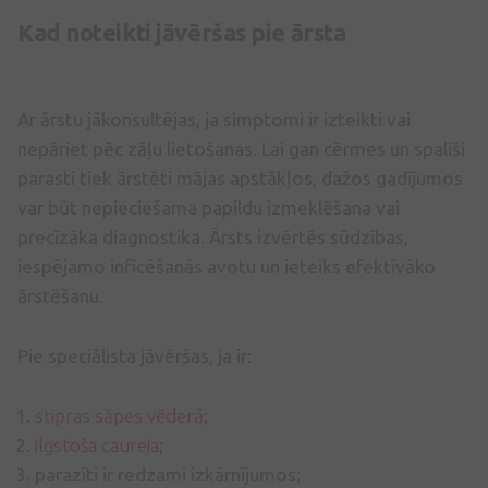
Kad noteikti jāvēršas pie ārsta
Ar ārstu jākonsultējas, ja simptomi ir izteikti vai
nepāriet pēc zāļu lietošanas. Lai gan cērmes un spalīši
parasti tiek ārstēti mājas apstākļos, dažos gadījumos
var būt nepieciešama papildu izmeklēšana vai
precīzāka diagnostika. Ārsts izvērtēs sūdzības,
iespējamo inficēšanās avotu un ieteiks efektīvāko
ārstēšanu.
Pie speciālista jāvēršas, ja ir:
stipras sāpes vēderā
;
ilgstoša caureja
;
parazīti ir redzami izkārnījumos;