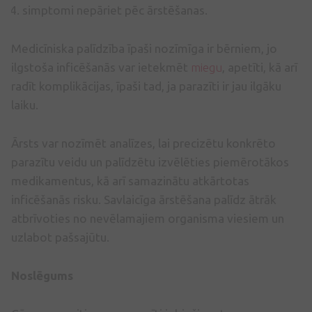
simptomi nepāriet pēc ārstēšanas.
Medicīniska palīdzība īpaši nozīmīga ir bērniem, jo
ilgstoša inficēšanās var ietekmēt
miegu
, apetīti, kā arī
radīt komplikācijas, īpaši tad, ja parazīti ir jau ilgāku
laiku.
Ārsts var nozīmēt analīzes, lai precizētu konkrēto
parazītu veidu un palīdzētu izvēlēties piemērotākos
medikamentus, kā arī samazinātu atkārtotas
inficēšanās risku. Savlaicīga ārstēšana palīdz ātrāk
atbrīvoties no nevēlamajiem organisma viesiem un
uzlabot pašsajūtu.
Noslēgums