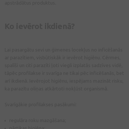
apstrādātus produktus.
Ko ievērot ikdienā?
Lai pasargātu sevi un ģimenes locekļus no inficēšanās
ar parazītiem, visbūtiskāk ir ievērot higiēnu. Cērmes,
spalīši un citi parazīti ļoti viegli izplatās sadzīves vidē,
tāpēc profilakse ir svarīga ne tikai pēc inficēšanās, bet
arī ikdienā. Ievērojot higiēnu, iespējams mazināt risku,
ka parazītu oliņas atkārtoti nokļūst organismā.
Svarīgākie profilakses pasākumi:
regulāra roku mazgāšana;
pārtikas higiēna;