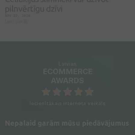
pilnvērtīgu dzīvi
NOV 22, 2019
Lasīt vairāk
Latvian
ECOMMERCE
AWARDS
Iecienītākais interneta veikals
Nepalaid garām mūsu piedāvājumus