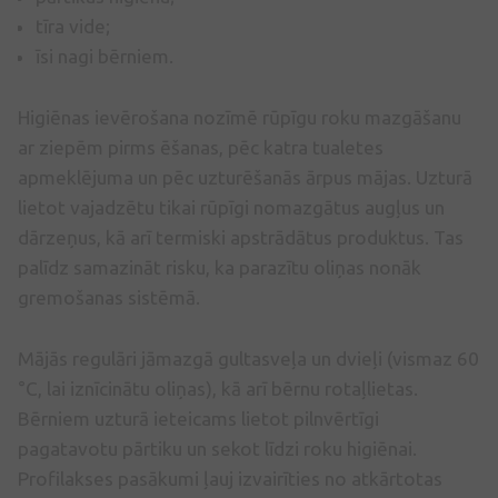
tīra vide;
īsi nagi bērniem.
Higiēnas ievērošana nozīmē rūpīgu roku mazgāšanu
ar ziepēm pirms ēšanas, pēc katra tualetes
apmeklējuma un pēc uzturēšanās ārpus mājas. Uzturā
lietot vajadzētu tikai rūpīgi nomazgātus augļus un
dārzeņus, kā arī termiski apstrādātus produktus. Tas
palīdz samazināt risku, ka parazītu oliņas nonāk
gremošanas sistēmā.
Mājās regulāri jāmazgā gultasveļa un dvieļi (vismaz 60
°C, lai iznīcinātu oliņas), kā arī bērnu rotaļlietas.
Bērniem uzturā ieteicams lietot pilnvērtīgi
pagatavotu pārtiku un sekot līdzi roku higiēnai.
Profilakses pasākumi ļauj izvairīties no atkārtotas