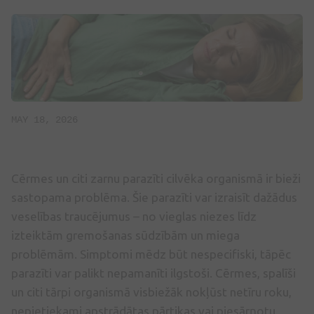
MAY 18, 2026
Cērmes un citi zarnu parazīti cilvēka organismā ir bieži
sastopama problēma. Šie parazīti var izraisīt dažādus
veselības traucējumus – no vieglas niezes līdz
izteiktām gremošanas sūdzībām un miega
problēmām. Simptomi mēdz būt nespecifiski, tāpēc
parazīti var palikt nepamanīti ilgstoši. Cērmes, spalīši
un citi tārpi organismā visbiežāk nokļūst netīru roku,
nepietiekami apstrādātas pārtikas vai piesārņotu