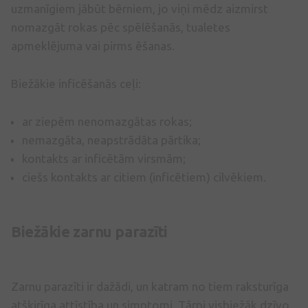
uzmanīgiem jābūt bērniem, jo viņi mēdz aizmirst
nomazgāt rokas pēc spēlēšanās, tualetes
apmeklējuma vai pirms ēšanas.
Biežākie inficēšanās ceļi:
ar ziepēm nenomazgātas rokas;
nemazgāta, neapstrādāta pārtika;
kontakts ar inficētām virsmām;
ciešs kontakts ar citiem (inficētiem) cilvēkiem.
Biežākie zarnu parazīti
Zarnu parazīti ir dažādi, un katram no tiem raksturīga
atšķirīga attīstība un simptomi. Tārpi visbiežāk dzīvo