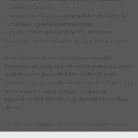
ziepēm, tīra vide);
regulāri mainīt apakšveļu un gultas veļu (kārtīgi to
mazgājot atbilstošā temperatūrā);
uzsākt ārstēšanu ar pretparazītu līdzekļiem;
izvērtēt, vai nepieciešama ārstēšana visai ģimenei.
Ārstēšana parasti ietver pretparazītu līdzekļu
lietošanu, kas palīdz iznīcināt esošos parazītus. Dažos
gadījumos medikamenti jālieto atkārtoti, lai tie
iedarbotos arī uz jaunajiem kāpuriem. Ārstēšanas laikā
tīrība mājās ir ārkārtīgi svarīga, jo oliņas var
saglabāties vidē, piemēram, gultasveļā pat vairākas
dienas.
Spalīši un citi tārpi viegli izplatās starp cilvēkiem, kas
dzīvo kopā ar inficēto personu, tāpēc ārsts var ieteikt