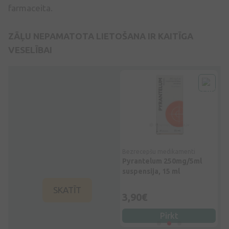
farmaceita.
ZĀĻU NEPAMATOTA LIETOŠANA IR KAITĪGA
VESELĪBAI
Bezrecepšu medikamenti
Bezrecepšu medikamenti
Be
e, 1
Helmintox 125 mg, 6
Pyrantelum 250mg/5ml
Ek
tabletes
suspensija, 15 ml
gb
SKATĪT
5,50€
3,90€
4
Pirkt
Pirkt