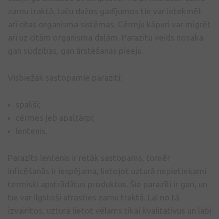
zarnu traktā, taču dažos gadījumos tie var ietekmēt
arī citas organisma sistēmas. Cērmju kāpuri var migrēt
arī uz citām organisma daļām. Parazītu veids nosaka
gan sūdzības, gan ārstēšanas pieeju.
Visbiežāk sastopamie parazīti:
spalīši;
cērmes jeb apaļtārpi;
lentenis.
Parazīts lentenis ir retāk sastopams, tomēr
inficēšanās ir iespējama, lietojot uzturā nepietiekami
termiski apstrādātus produktus. Šie parazīti ir gari, un
tie var ilgstoši atrasties zarnu traktā. Lai no tā
izvairītos, uzturā lietot vēlams tikai kvalitatīvus un labi