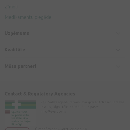
Zīmoli
Medikamentu piegāde
Uzņēmums
Kvalitāte
Mūsu partneri
Contact & Regulatory Agencies
Zāļu Valsts aģentūra www.zva.gov.lv Adrese: Jersikas
iela 15, Rīga. Tālr: 67078424. E-pasts:
info@zva.gov.lv
Ģimenēm ar 3+ karti - atlaide 5%