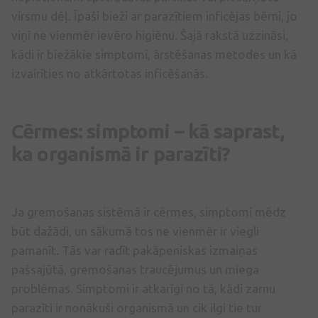
virsmu dēļ. Īpaši bieži ar parazītiem inficējas bērni, jo
viņi ne vienmēr ievēro higiēnu. Šajā rakstā uzzināsi,
kādi ir biežākie simptomi, ārstēšanas metodes un kā
izvairīties no atkārtotas inficēšanās.
Cērmes: simptomi – kā saprast,
ka organismā ir parazīti?
Ja gremošanas sistēmā ir cērmes, simptomi mēdz
būt dažādi, un sākumā tos ne vienmēr ir viegli
pamanīt. Tās var radīt pakāpeniskas izmaiņas
pašsajūtā, gremošanas traucējumus un miega
problēmas. Simptomi ir atkarīgi no tā, kādi zarnu
parazīti ir nonākuši organismā un cik ilgi tie tur