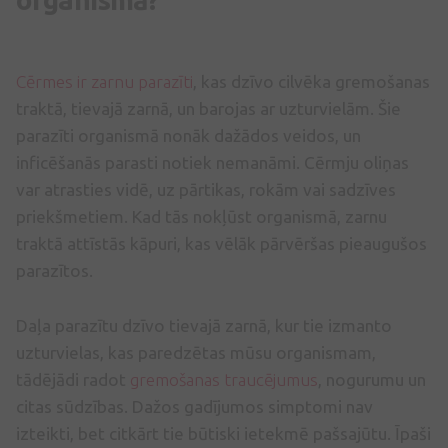
Cērmes ir zarnu parazīti
, kas dzīvo cilvēka gremošanas
traktā, tievajā zarnā, un barojas ar uzturvielām. Šie
parazīti organismā nonāk dažādos veidos, un
inficēšanās parasti notiek nemanāmi. Cērmju oliņas
var atrasties vidē, uz pārtikas, rokām vai sadzīves
priekšmetiem. Kad tās nokļūst organismā, zarnu
traktā attīstās kāpuri, kas vēlāk pārvēršas pieaugušos
parazītos.
Daļa parazītu dzīvo tievajā zarnā, kur tie izmanto
uzturvielas, kas paredzētas mūsu organismam,
tādējādi radot
gremošanas traucējumus
, nogurumu un
citas sūdzības. Dažos gadījumos simptomi nav
izteikti, bet citkārt tie būtiski ietekmē pašsajūtu. Īpaši