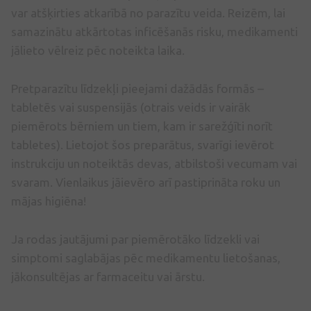
var atšķirties atkarībā no parazītu veida. Reizēm, lai
samazinātu atkārtotas inficēšanās risku, medikamenti
jālieto vēlreiz pēc noteikta laika.
Pretparazītu līdzekļi pieejami dažādās formās –
tabletēs vai suspensijās (otrais veids ir vairāk
piemērots bērniem un tiem, kam ir sarežģīti norīt
tabletes). Lietojot šos preparātus, svarīgi ievērot
instrukciju un noteiktās devas, atbilstoši vecumam vai
svaram. Vienlaikus jāievēro arī pastiprināta roku un
mājas higiēna!
Ja rodas jautājumi par piemērotāko līdzekli vai
simptomi saglabājas pēc medikamentu lietošanas,
jākonsultējas ar farmaceitu vai ārstu.