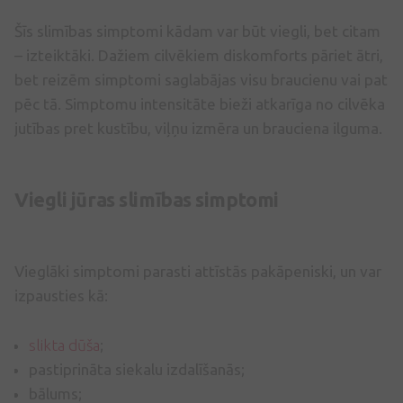
Šīs slimības simptomi kādam var būt viegli, bet citam
– izteiktāki. Dažiem cilvēkiem diskomforts pāriet ātri,
bet reizēm simptomi saglabājas visu braucienu vai pat
pēc tā. Simptomu intensitāte bieži atkarīga no cilvēka
jutības pret kustību, viļņu izmēra un brauciena ilguma.
Viegli jūras slimības simptomi
Vieglāki simptomi parasti attīstās pakāpeniski, un var
izpausties kā:
slikta dūša
;
pastiprināta siekalu izdalīšanās;
bālums;