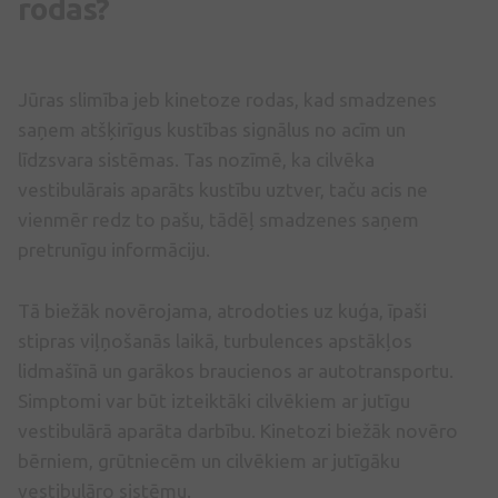
rodas?
Jūras slimība jeb kinetoze rodas, kad smadzenes
saņem atšķirīgus kustības signālus no acīm un
līdzsvara sistēmas. Tas nozīmē, ka cilvēka
vestibulārais aparāts kustību uztver, taču acis ne
vienmēr redz to pašu, tādēļ smadzenes saņem
pretrunīgu informāciju.
Tā biežāk novērojama, atrodoties uz kuģa, īpaši
stipras viļņošanās laikā, turbulences apstākļos
lidmašīnā un garākos braucienos ar autotransportu.
Simptomi var būt izteiktāki cilvēkiem ar jutīgu
vestibulārā aparāta darbību. Kinetozi biežāk novēro
bērniem, grūtniecēm un cilvēkiem ar jutīgāku
vestibulāro sistēmu.