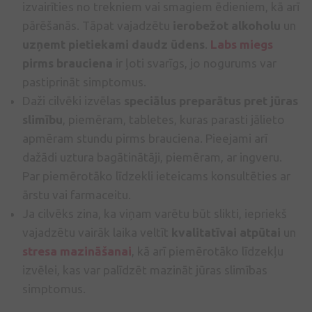
izvairīties no trekniem vai smagiem ēdieniem, kā arī
pārēšanās. Tāpat vajadzētu
ierobežot alkoholu
un
uzņemt pietiekami daudz ūdens
.
Labs miegs
pirms brauciena
ir ļoti svarīgs, jo nogurums var
pastiprināt simptomus.
Daži cilvēki izvēlas
speciālus preparātus pret jūras
slimību
, piemēram, tabletes, kuras parasti jālieto
apmēram stundu pirms brauciena. Pieejami arī
dažādi uztura bagātinātāji, piemēram, ar ingveru.
Par piemērotāko līdzekli ieteicams konsultēties ar
ārstu vai farmaceitu.
Ja cilvēks zina, ka viņam varētu būt slikti, iepriekš
vajadzētu vairāk laika veltīt
kvalitatīvai atpūtai
un
stresa mazināšanai
, kā arī piemērotāko līdzekļu
izvēlei, kas var palīdzēt mazināt jūras slimības
simptomus.