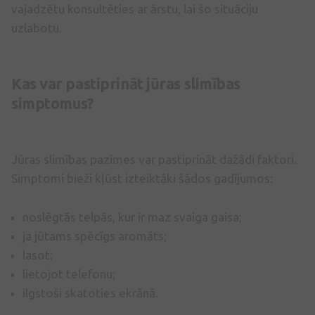
vajadzētu konsultēties ar ārstu, lai šo situāciju
uzlabotu.
Kas var pastiprināt jūras slimības
simptomus?
Jūras slimības pazīmes var pastiprināt dažādi faktori.
Simptomi bieži kļūst izteiktāki šādos gadījumos:
noslēgtās telpās, kur ir maz svaiga gaisa;
ja jūtams spēcīgs aromāts;
lasot;
lietojot telefonu;
ilgstoši skatoties ekrānā.