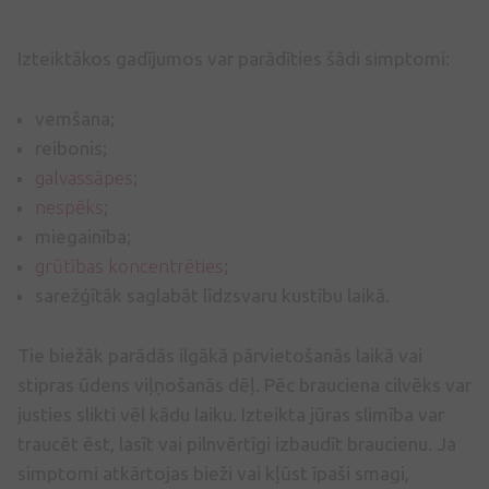
Izteiktākos gadījumos var parādīties šādi simptomi:
vemšana;
reibonis;
galvassāpes
;
nespēks
;
miegainība;
grūtības koncentrēties
;
sarežģītāk saglabāt līdzsvaru kustību laikā.
Tie biežāk parādās ilgākā pārvietošanās laikā vai
stipras ūdens viļņošanās dēļ. Pēc brauciena cilvēks var
justies slikti vēl kādu laiku. Izteikta jūras slimība var
traucēt ēst, lasīt vai pilnvērtīgi izbaudīt braucienu. Ja
simptomi atkārtojas bieži vai kļūst īpaši smagi,