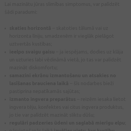
Lai mazinātu jūras slimības simptomus, var palīdzēt
šādi paradumi:
skaties horizontā
– skatoties tālumā vai uz
horizonta līniju, smadzenēm ir vieglāk pielāgot
uztvertās kustības;
ieelpo svaigu gaisu
– ja iespējams, dodies uz klāja
un uzturies labi vēdināmā vietā, jo tas var palīdzēt
mazināt diskomfortu;
samazini ekrānu izmantošanu un atsakies no
lasīšanas brauciena laikā
– šīs nodarbes bieži
pastiprina nepatīkamās sajūtas;
izmanto ingvera preparātus
– reizēm iesaka lietot
ingvera tēju, konfektes vai citus ingvera produktus,
jo tie var palīdzēt mazināt sliktu dūšu;
regulāri padzeries ūdeni un saglabā mierīgu elpu
;
pārvietošanās laikā
izvēlies vietu, kur kustību