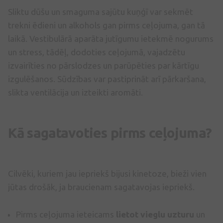
Sliktu dūšu un smaguma sajūtu kuņģī var sekmēt
trekni ēdieni un alkohols gan pirms ceļojuma, gan tā
laikā. Vestibulārā aparāta jutīgumu ietekmē nogurums
un stress, tādēļ, dodoties ceļojumā, vajadzētu
izvairīties no pārslodzes un parūpēties par kārtīgu
izgulēšanos. Sūdzības var pastiprināt arī pārkaršana,
slikta ventilācija un izteikti aromāti.
Kā sagatavoties pirms ceļojuma?
Cilvēki, kuriem jau iepriekš bijusi kinetoze, bieži vien
jūtas drošāk, ja braucienam sagatavojas iepriekš.
Pirms ceļojuma ieteicams
lietot vieglu uzturu
un