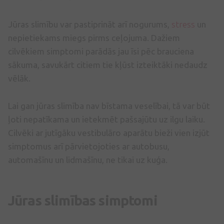
Jūras slimību var pastiprināt arī nogurums,
stress
un
nepietiekams miegs pirms ceļojuma. Dažiem
cilvēkiem simptomi parādās jau īsi pēc brauciena
sākuma, savukārt citiem tie kļūst izteiktāki nedaudz
vēlāk.
Lai gan jūras slimība nav bīstama veselībai, tā var būt
ļoti nepatīkama un ietekmēt pašsajūtu uz ilgu laiku.
Cilvēki ar jutīgāku vestibulāro aparātu bieži vien izjūt
simptomus arī pārvietojoties ar autobusu,
automašīnu un lidmašīnu, ne tikai uz kuģa.
Jūras slimības simptomi