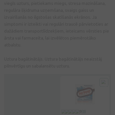
viegls uzturs, pietiekams miegs, stresa mazināšana,
regulāra šķidruma uzņemšana, svaigs gaiss un
izvairīšanās no ilgstošas skatīšanās ekrānos. Ja
simptomi ir izteikti vai regulāri traucē pārvietoties ar
dažādiem transportlīdzekļiem, ieteicams vērsties pie
ārsta vai farmaceita, lai izvēlētos piemērotāko
atbalstu.
Uztura bagātinātājs. Uztura bagātinātājs neaizstāj
pilnvērtīgu un sabalansētu uzturu.
-41%
0
(0)
0
(0)