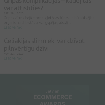
Gripas komplikācijas – kādēļ tās
var attīstīties?
APR 29, 2025
Gripas vīruss bojā elpceļu gļotādas šūnas un būtiski vājina
organisma dabiskās aizsargspējas, atstāj ...
Lasīt vairāk
Celiakijas slimnieki var dzīvot
pilnvērtīgu dzīvi
NOV 22, 2019
Lasīt vairāk
Latvian
ECOMMERCE
AWARDS