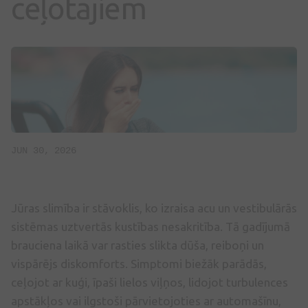
ceļotājiem
JUN 30, 2026
Jūras slimība ir stāvoklis, ko izraisa acu un vestibulārās
sistēmas uztvertās kustības nesakritība. Tā gadījumā
brauciena laikā var rasties slikta dūša, reiboņi un
vispārējs diskomforts. Simptomi biežāk parādās,
ceļojot ar kuģi, īpaši lielos viļņos, lidojot turbulences
apstākļos vai ilgstoši pārvietojoties ar automašīnu,