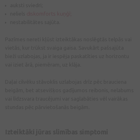
auksti sviedri;
neliels
diskomforts kuņģī;
nestabilitātes sajūta.
Pazīmes nereti kļūst izteiktākas noslēgtās telpās vai
vietās, kur trūkst svaiga gaisa. Savukārt pašsajūta
bieži uzlabojas, ja ir iespēja paskatīties uz horizontu
vai iziet ārā, piemēram, uz klāja.
Daļai cilvēku stāvoklis uzlabojas drīz pēc brauciena
beigām, bet atsevišķos gadījumos reibonis, nelabums
vai līdzsvara traucējumi var saglabāties vēl vairākas
stundas pēc pārvietošanās beigām.
Izteiktāki jūras slimības simptomi