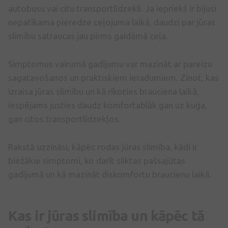
autobusu vai citu transportlīdzekli. Ja iepriekš ir bijusi
nepatīkama pieredze ceļojuma laikā, daudzi par jūras
slimību satraucas jau pirms gaidāmā ceļa.
Simptomus vairumā gadījumu var mazināt ar pareizu
sagatavošanos un praktiskiem ieradumiem. Zinot, kas
izraisa jūras slimību un kā rīkoties brauciena laikā,
iespējams justies daudz komfortablāk gan uz kuģa,
gan citos transportlīdzekļos.
Rakstā uzzināsi, kāpēc rodas jūras slimība, kādi ir
biežākie simptomi, ko darīt sliktas pašsajūtas
gadījumā un kā mazināt diskomfortu braucienu laikā.
Kas ir jūras slimība un kāpēc tā