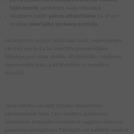
izjūt mazāk
, piemēram, kuģa vidusdaļā;
daudziem palīdz
galvas atbalstīšana
, kā arī pēc
iespējas
mierīgāka ķermeņa pozīcija
.
Ja simptomi ceļojot atkārtojas bieži, nepieciešams
vērsties pie ārsta, lai izvērtētu piemērotākos
līdzekļus pret jūras slimību. Atbilstošāko risinājumu
rekomendēs ārsts, pamatojoties uz veselības
stāvokli.
Jūras slimība var radīt būtisku diskomfortu
pārvietošanās laikā, taču daudzos gadījumos
simptomus iespējams mazināt ar sagatavošanos un
paradumu pielāgošanu. Pašsajūtu var palīdzēt uzlabot